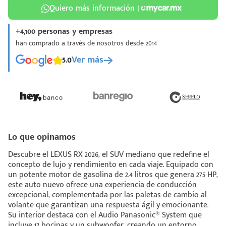
Quiero más información |
+4,100 personas y empresas
han comprado a través de nosotros desde 2014
5.0
Ver más
¡Espera!
e enviar tu cotización
 que conozcas nuestro
e
Análisis Personalizado
un asesor te guiará
Lo que opinamos
u proceso para que
Descubre el LEXUS RX 2026, el SUV mediano que redefine el
 la mejor desición.
concepto de lujo y rendimiento en cada viaje. Equipado con
un potente motor de gasolina de 2.4 litros que genera 275 HP,
este auto nuevo ofrece una experiencia de conducción
excepcional, complementada por las paletas de cambio al
volante que garantizan una respuesta ágil y emocionante.
Su interior destaca con el Audio Panasonic® System que
incluye 12 bocinas y un subwoofer, creando un entorno