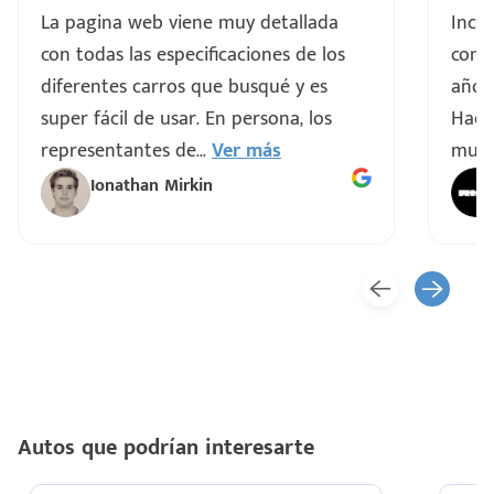
La pagina web viene muy detallada
Incre
con todas las especificaciones de los
comp
diferentes carros que busqué y es
años 
super fácil de usar. En persona, los
Hacen
representantes de
...
Ver más
muy 
Ionathan Mirkin
Autos que podrían interesarte