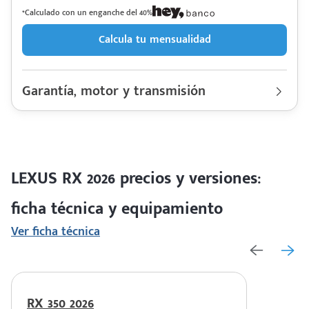
*Calculado con un enganche del 40%
Calcula tu mensualidad
Garantía, motor y transmisión
Garantía
80,000 Km | 4 años
Motor cilindros
Lt 2.4 | Hp. 275
Rendimiento combinado
13.7 km/l
Último rediseño
2026
Colores disponibles
LEXUS RX 2026 precios y versiones:
ficha técnica y equipamiento
Ver ficha técnica
RX 350 2026