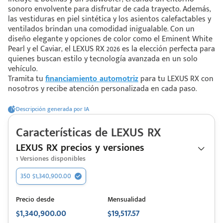
sonoro envolvente para disfrutar de cada trayecto. Además,
las vestiduras en piel sintética y los asientos calefactables y
ventilados brindan una comodidad inigualable. Con un
 saber más
diseño elegante y opciones de color como el Eminent White
Pearl y el Caviar, el LEXUS RX 2026 es la elección perfecta para
 solo estoy viendo 😀
quienes buscan estilo y tecnología avanzada en un solo
vehículo.
Tramita tu
financiamiento automotriz
para tu LEXUS RX con
nosotros y recibe atención personalizada en cada paso.
Descripción generada por IA
Características de
LEXUS
RX
LEXUS RX precios y versiones
1
Versiones disponibles
350 $1,340,900.00
Precio desde
Mensualidad
$1,340,900.00
$19,517.57