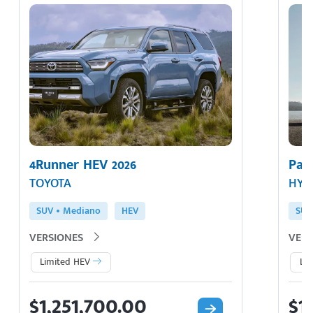
4Runner HEV 2026
Pal
TOYOTA
HYU
SUV
Mediano
HEV
SUV
VERSIONES
VERS
Limited HEV
Lim
$1,251,700.00
$1