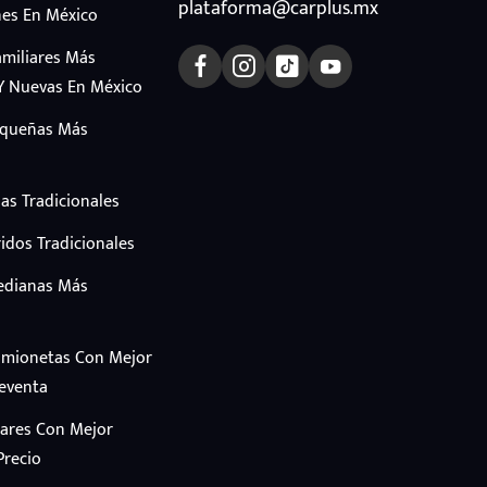
plataforma@carplus.mx
es En México
amiliares Más
Y Nuevas En México
equeñas Más
as Tradicionales
idos Tradicionales
edianas Más
amionetas Con Mejor
Reventa
iares Con Mejor
Precio