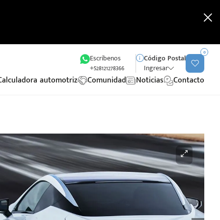
0
Escríbenos
Código Postal
+528121278366
Ingresar
Calculadora automotriz
Comunidad
Noticias
Contacto