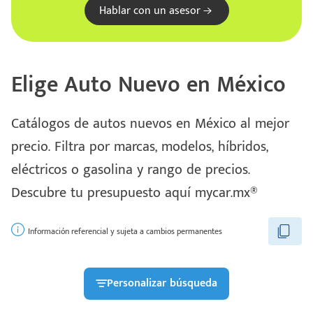
Hablar con un asesor
Elige Auto Nuevo en México
Catálogos de autos nuevos en México al mejor
precio. Filtra por marcas, modelos, híbridos,
eléctricos o gasolina y rango de precios.
Escríbenos
Descubre tu presupuesto aquí mycar.mx®
Código
+528121278366
Postal
Ingresar
Información referencial y sujeta a cambios permanentes
Personalizar búsqueda