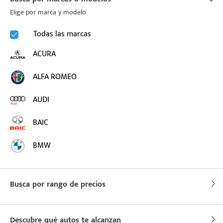
Elige por marca y modelo
puesto
Todas las marcas
ACURA
ado:
ALFA ROMEO
AUDI
BAIC
BMW
BUICK
Busca por rango de precios
BYD
CADILLAC
Descubre qué autos te alcanzan