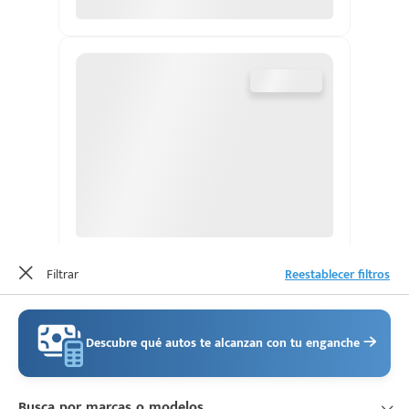
d
Filtrar
Reestablecer filtros
Descubre qué autos te alcanzan con tu enganche
Busca por marcas o modelos