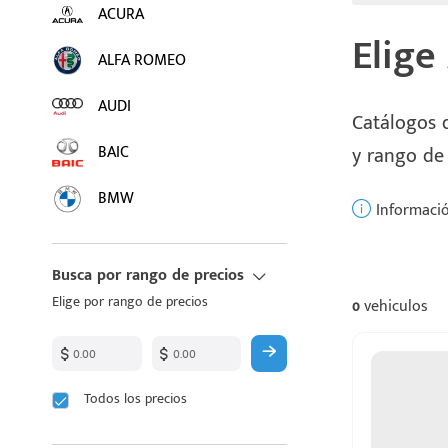
ACURA
Elige
ALFA ROMEO
AUDI
Catálogos d
BAIC
y rango de
BMW
Informació
BUICK
Busca por rango de precios
BYD
Elige por rango de precios
0
vehiculos
CADILLAC
CHANGAN
Todos los precios
CHEVROLET