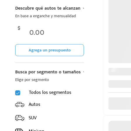
CHIREY
Descubre qué autos te alcanzan
En base a enganche y mensualidad
CUPRA
DODGE
FIAT
Agrega un presupuesto
d
FORD
Busca por segmento o tamaños
GAC
Elige por segmento
GEELY
Todos los segmentos
GMC
Autos
GREAT WALL MOTORS
SUV
HONDA