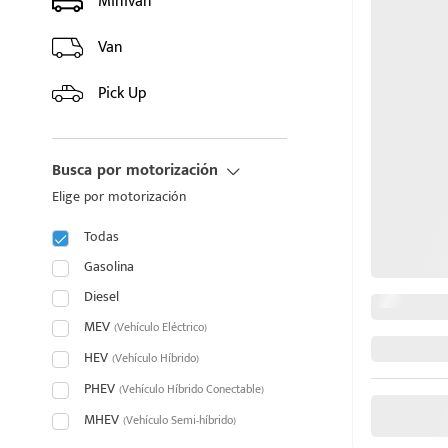
Minivan
HYUNDAI
Van
INFINITI
Pick Up
JAC
Busca por motorización
JAECOO
Elige por motorización
JAGUAR
Todas
puesto
JEEP
Gasolina
Diesel
JETOUR
MEV
(Vehículo Eléctrico)
ado:
HEV
KIA
(Vehículo Híbrido)
PHEV
(Vehículo Híbrido Conectable)
LAND ROVER
MHEV
(Vehículo Semi-híbrido)