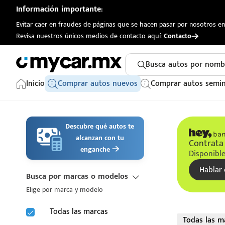
Información importante:
Evitar caer en fraudes de páginas que se hacen pasar por nosotros en 
Revisa nuestros únicos medios de contacto aquí:
Contacto
Busca autos por nomb
Inicio
Comprar autos nuevos
Comprar autos semi
Descubre qué autos te
alcanzan con tu
Contrata 
enganche
Disponible
Hablar 
Busca por marcas o modelos
Elige por marca y modelo
Todas las marcas
Todas las m