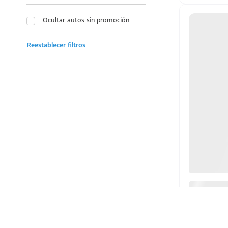
LEXUS
Ocultar autos sin promoción
LINCOLN
Reestablecer filtros
MAZDA
MERCEDES BENZ
MG
MINI
MITSUBISHI
NISSAN
OMODA
PEUGEOT