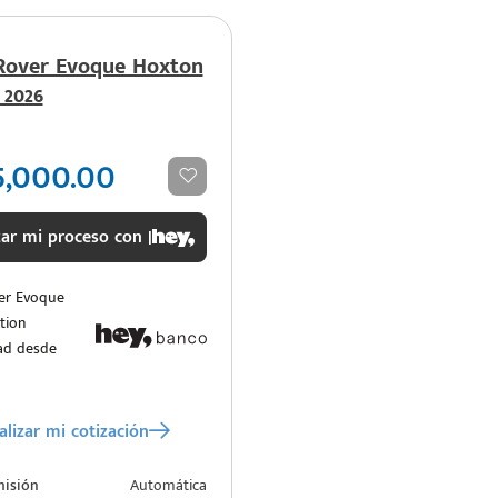
Rover Evoque Hoxton
 2026
5,000.00
r mi proceso con |
er Evoque
tion
ad desde
lizar mi cotización
misión
Automática