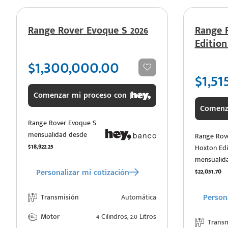
Range Rover Evoque S 2026
Range 
Edition
$1,300,000.00
$1,51
Comenzar mi proceso con |
Comenza
Range Rover Evoque S
mensualidad desde
Range Rov
$18,922.25
Hoxton Edi
mensualid
$22,051.70
Personalizar mi cotización
Persona
Transmisión
Automática
Motor
4 Cilindros, 2.0 Litros
Trans