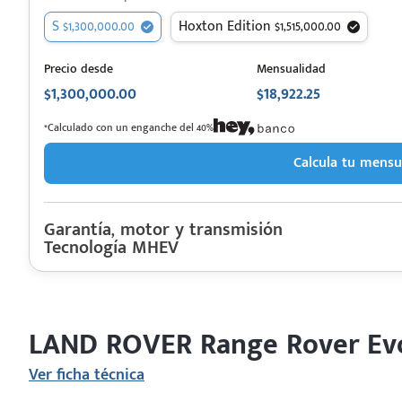
S $1,300,000.00
Hoxton Edition $1,515,000.00
 saber más
Precio desde
Mensualidad
$1,300,000.00
$18,922.25
 solo estoy viendo 😀
*Calculado con un enganche del 40%
Calcula tu mensu
Garantía, motor y transmisión
Tecnología MHEV
Garantía
LAND ROVER
Descripción de funcionamiento motorización
R
Motor cilindros
Rendimiento combinado
Motor MHEV con una potencia máxima de 184/249 (kw (CV)) y una ac
Último rediseño
LAND ROVER Range Rover Evoq
Colores disponibles
Ver ficha técnica