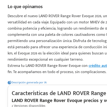
Lo que opinamos
Descubre el nuevo LAND ROVER Range Rover Evoque 2026, un 
versatilidad en cada viaje. Equipado con un motor MHEV de 2.
combina potencia y eficiencia, logrando un rendimiento de 13.
¡Espera!
complementa con una paleta de colores cautivadores como Fuj
permitiendo una personalización única. Disfruta de tecnolog
e enviar tu cotización
está pensado para ofrecer una experiencia de conducción ini
 que conozcas nuestro
km, el Evoque 2026 es la elección ideal para quienes buscan 
e
Análisis Personalizado
rendimiento excepcional en cualquier terreno.
un asesor te guiará
Estrena tu LAND ROVER Range Rover Evoque con
crédito au
u proceso para que
fin. Te acompañamos en todo el proceso, sin complicaciones.
 la mejor desición.
Descripción generada por IA
Características de
LAND ROVER
Range 
LAND ROVER Range Rover Evoque precios y v
2
Versiones disponibles