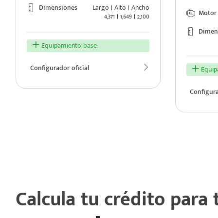
Dimensiones
Largo | Alto | Ancho
Motor
4,371 | 1,649 | 2,100
Dimen
Equipamiento base:
e
Configurador oficial
Equipa
Configura
seña
Calcula tu crédito para