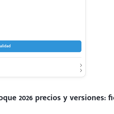
alidad
100,000 Km | 3 años
ange Rover Evoque 2026
Lt 2.0 | Hp. 247
13.1 km/l
eleración de 0-100 en 7.6 segundos.
2023
ue 2026 precios y versiones: f