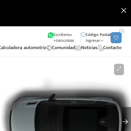
0
Escríbenos
Código Postal
+528121278366
Ingresar
Calculadora automotriz
Comunidad
Noticias
Contacto