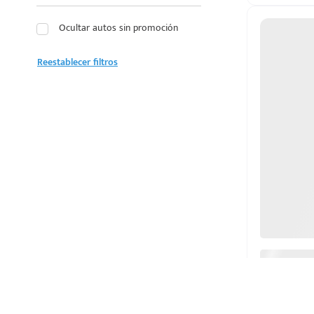
LEXUS
Ocultar autos sin promoción
LINCOLN
Reestablecer filtros
MAZDA
MERCEDES BENZ
MG
MINI
MITSUBISHI
NISSAN
OMODA
PEUGEOT