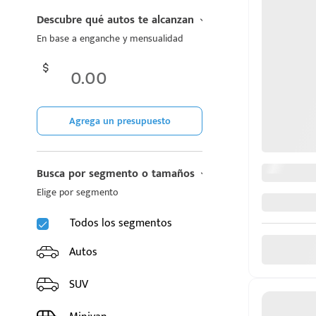
CHIREY
Descubre qué autos te alcanzan
En base a enganche y mensualidad
CUPRA
DODGE
FIAT
Agrega un presupuesto
d
FORD
Busca por segmento o tamaños
GAC
Elige por segmento
GEELY
Todos los segmentos
GMC
Autos
GREAT WALL MOTORS
SUV
HONDA