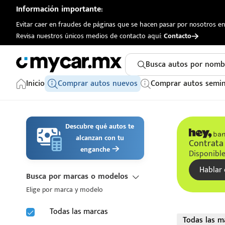
Información importante:
Evitar caer en fraudes de páginas que se hacen pasar por nosotros en 
Revisa nuestros únicos medios de contacto aquí:
Contacto
Busca autos por nomb
Inicio
Comprar autos nuevos
Comprar autos semi
Descubre qué autos te
alcanzan con tu
Contrata 
enganche
Disponible
Hablar 
Busca por marcas o modelos
Elige por marca y modelo
Todas las marcas
Todas las m