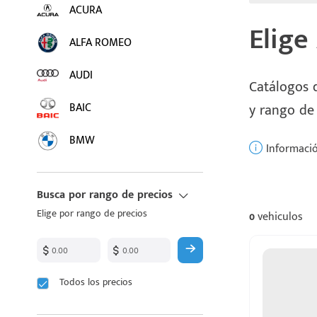
ACURA
Elige
ALFA ROMEO
AUDI
Catálogos d
BAIC
y rango de
BMW
Informació
BUICK
Busca por rango de precios
BYD
Elige por rango de precios
0
vehiculos
CADILLAC
CHANGAN
Todos los precios
CHEVROLET