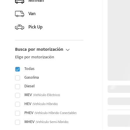
Minivan
HYUNDAI
Van
INFINITI
Pick Up
JAC
Busca por motorización
JAECOO
Elige por motorización
JAGUAR
Todas
puesto
JEEP
Gasolina
Diesel
JETOUR
MEV
(Vehículo Eléctrico)
ado:
HEV
KIA
(Vehículo Híbrido)
PHEV
(Vehículo Híbrido Conectable)
LAND ROVER
MHEV
(Vehículo Semi-híbrido)