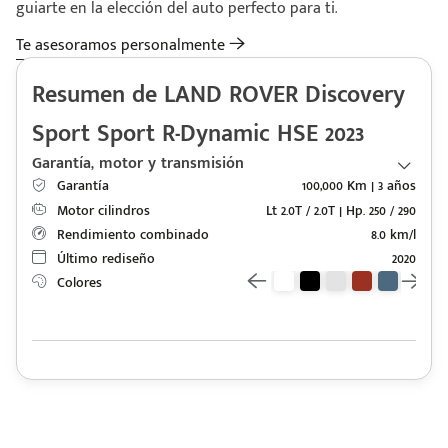
guiarte en la elección del auto perfecto para ti.
Te asesoramos personalmente
Resumen de LAND ROVER Discovery
Sport Sport R-Dynamic HSE 2023
Garantía, motor y transmisión
Garantía
100,000 Km | 3 años
Motor cilindros
Lt 2.0T / 2.0T | Hp. 250 / 290
Rendimiento combinado
8.0 km/l
Código
Escríbenos
Último rediseño
2020
Postal
+528121278366
Colores
Ingresar