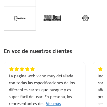
En voz de nuestros clientes
La pagina web viene muy detallada
Incre
con todas las especificaciones de los
comp
diferentes carros que busqué y es
años
super fácil de usar. En persona, los
proce
representantes de
...
Ver más
servi