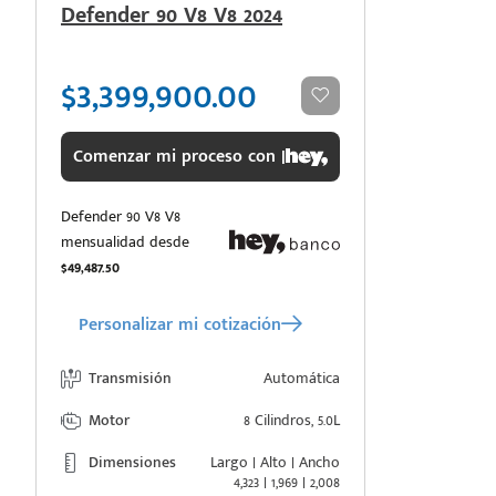
Defender 90 V8 V8 2024
$3,399,900.00
Comenzar mi proceso con |
Defender 90 V8 V8
mensualidad desde
$49,487.50
Personalizar mi cotización
Transmisión
Automática
Motor
8 Cilindros, 5.0L
Dimensiones
Largo | Alto | Ancho
4,323 | 1,969 | 2,008