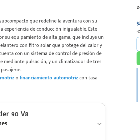
D
subcompacto que redefine la aventura con su
$
na experiencia de conducción inigualable. Este
*
or su equipamiento de alta gama, que incluye un
elantero con filtro solar que protege del calor y
cuenta con un sistema de control de presión de
re mediante pulsación, y un climatizador de tres
pasajeros.
motriz
o
financiamiento automotriz
con tasa
er 90 V8
nes