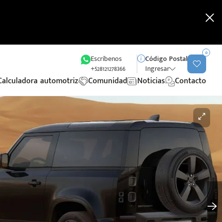
0
Escríbenos
Código Postal
+528121278366
Ingresar
Calculadora automotriz
Comunidad
Noticias
Contacto