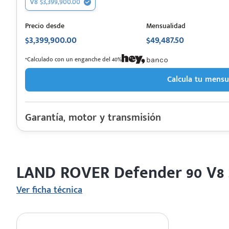
V8 $3,399,900.00
Precio desde
Mensualidad
 saber más
$3,399,900.00
$49,487.50
 solo estoy viendo 😀
*Calculado con un enganche del 40%
Calcula tu mensu
Garantía, motor y transmisión
Garantía
Motor cilindros
Rendimiento combinado
LAND ROVER Defender 90 V8 20
Último rediseño
Colores disponibles
Ver ficha técnica