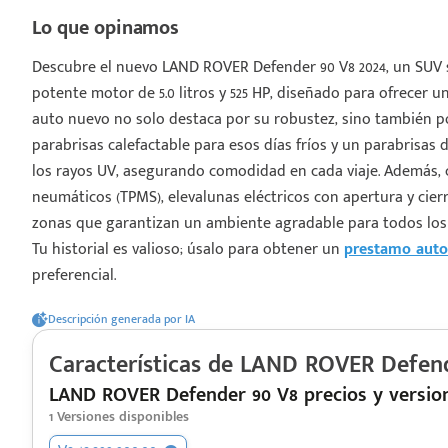
Lo que opinamos
Descubre el nuevo LAND ROVER Defender 90 V8 2024, un SUV 
potente motor de 5.0 litros y 525 HP, diseñado para ofrecer u
auto nuevo no solo destaca por su robustez, sino también p
¡Espera!
parabrisas calefactable para esos días fríos y un parabrisas d
los rayos UV, asegurando comodidad en cada viaje. Además, 
e enviar tu cotización
neumáticos (TPMS), elevalunas eléctricos con apertura y cier
 que conozcas nuestro
zonas que garantizan un ambiente agradable para todos los 
e
Análisis Personalizado
Tu historial es valioso; úsalo para obtener un
prestamo auto
un asesor te guiará
preferencial.
u proceso para que
 la mejor desición.
Descripción generada por IA
Características de
LAND ROVER
Defend
LAND ROVER Defender 90 V8 precios y versio
1
Versiones disponibles