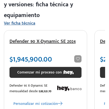
y versiones: ficha técnica y
equipamiento
Ver ficha técnica
Defender 90 X-Dynamic SE 2024
Defe
$1,945,900.00
$2
Comenzar mi proceso con |
Defender 90 X-Dynamic SE
Defen
mensualidad desde
$28,323.70
mensu
Personalizar mi cotización
Per