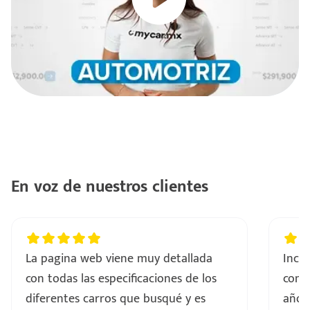
e
seña
En voz de nuestros clientes
La pagina web viene muy detallada
Incre
con todas las especificaciones de los
comp
diferentes carros que busqué y es
años 