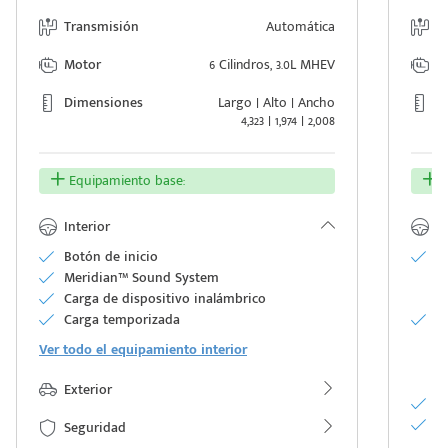
Transmisión
Automática
T
Motor
6 Cilindros, 3.0L MHEV
M
Dimensiones
Largo | Alto | Ancho
D
4,323 | 1,974 | 2,008
Equipamiento base:
E
Interior
In
Botón de inicio
P
Meridian™ Sound System
d
Carga de dispositivo inalámbrico
E
Carga temporizada
A
ca
Ver todo el equipamiento interior
c
ví
Exterior
Vo
H
Seguridad