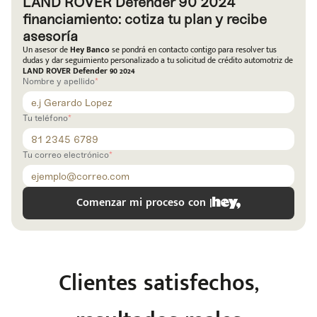
LAND ROVER Defender 90 2024
Código
Escríbenos
financiamiento: cotiza tu plan y recibe
Postal
+528121278366
Ingresar
asesoría
Un asesor de
Hey Banco
se pondrá en contacto contigo para resolver tus
dudas y dar seguimiento personalizado a tu solicitud de crédito automotriz de
LAND ROVER Defender 90 2024
Nombre y apellido
Tu teléfono
Tu correo electrónico
Comenzar mi proceso con |
Clientes satisfechos,