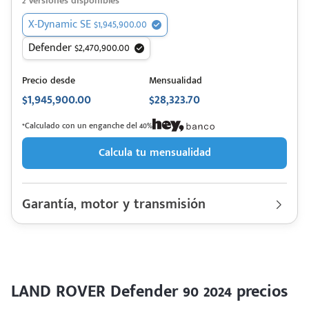
2
Versiones disponibles
X-Dynamic SE $1,945,900.00
Defender $2,470,900.00
Precio desde
Mensualidad
$1,945,900.00
$28,323.70
*Calculado con un enganche del 40%
Calcula tu mensualidad
Garantía, motor y transmisión
Garantía
100000 Km | 3 años
Motor cilindros
Lt 3.0T MHEV | Hp. 400
Rendimiento combinado
ND km/l
Último rediseño
2020
Colores disponibles
LAND ROVER Defender 90 2024 precios