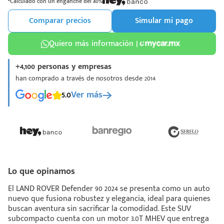
*Calculado con un enganche del 40%
Comparar precios
Simular mi pago
Quiero más información |
+4,100 personas y empresas
¡Espera!
han comprado a través de nosotros desde 2014
e enviar tu cotización
5.0
Ver más
 que conozcas nuestro
e
Análisis Personalizado
un asesor te guiará
u proceso para que
 la mejor desición.
Lo que opinamos
El LAND ROVER Defender 90 2024 se presenta como un auto
nuevo que fusiona robustez y elegancia, ideal para quienes
buscan aventura sin sacrificar la comodidad. Este SUV
subcompacto cuenta con un motor 3.0T MHEV que entrega