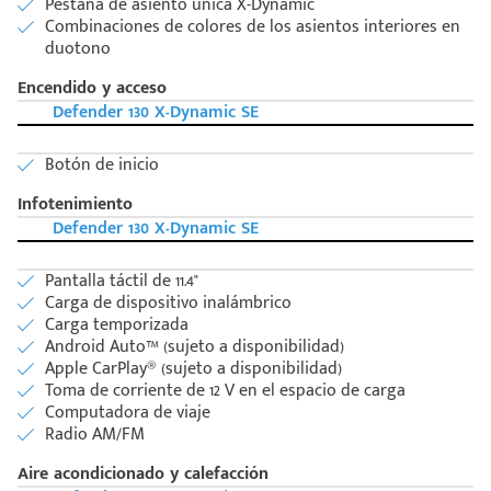
Pestaña de asiento única X-Dynamic
Combinaciones de colores de los asientos interiores en
duotono
Encendido y acceso
Defender 130 X-Dynamic SE
Botón de inicio
Infotenimiento
Defender 130 X-Dynamic SE
Pantalla táctil de 11.4"
Carga de dispositivo inalámbrico
Carga temporizada
Android Auto™ (sujeto a disponibilidad)
Apple CarPlay® (sujeto a disponibilidad)
Código
Escríbenos
Toma de corriente de 12 V en el espacio de carga
Postal
+528121278366
Computadora de viaje
Ingresar
Radio AM/FM
Aire acondicionado y calefacción