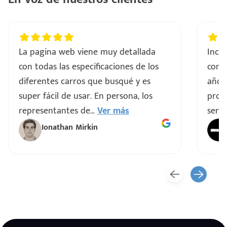
La pagina web viene muy detallada
Incre
con todas las especificaciones de los
comp
diferentes carros que busqué y es
años
super fácil de usar. En persona, los
proce
representantes de
...
Ver más
servi
Ionathan Mirkin