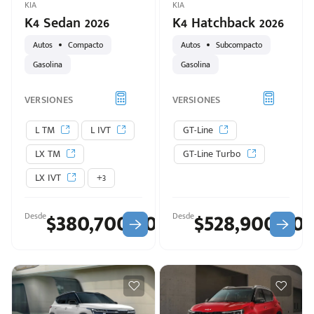
KIA
KIA
K4 Sedan 2026
K4 Hatchback 2026
Autos
Compacto
Autos
Subcompacto
Gasolina
Gasolina
VERSIONES
VERSIONES
L TM
L IVT
GT-Line
LX TM
GT-Line Turbo
LX IVT
+3
$380,700.00
$528,900.00
Desde
Desde