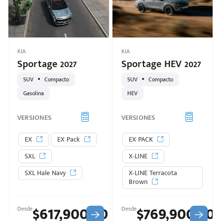
KIA
KIA
Sportage 2027
Sportage HEV 2027
SUV
Compacto
SUV
Compacto
Gasolina
HEV
VERSIONES
VERSIONES
EX
EX Pack
EX PACK
SXL
X-LINE
SXL Hale Navy
X-LINE Terracota
Brown
$617,900.00
$769,900.00
Desde
Desde