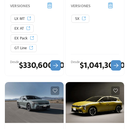
VERSIONES
VERSIONES
LX MT
SX
EX AT
EX Pack
GT Line
$330,600.00
$1,041,300.0
Desde
Desde