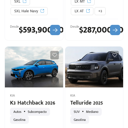
SXL
LX MT
SXL Hale Navy
LX AT
+3
$593,900.00
$287,000.00
Desde
Desde
KIA
KIA
K3 Hatchback 2026
Telluride 2025
Autos
Subcompacto
SUV
Mediano
Gasolina
Gasolina