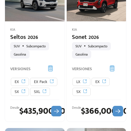
KIA
KIA
Seltos 2026
Sonet 2026
SUV
Subcompacto
SUV
Subcompacto
Gasolina
Gasolina
VERSIONES
VERSIONES
EX
EX Pack
LX
EX
Escríbenos
Código
+528121278366
SX
SXL
SX
Postal
Ingresar
$435,900.00
$366,000.00
Desde
Desde