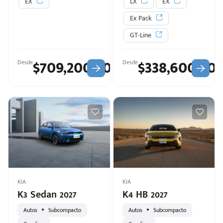
EX
LX
EX
Ex Pack
d
GT-Line
$709,200.00
$338,600.00
Desde
Desde
KIA
KIA
K3 Sedan 2027
K4 HB 2027
Autos
Subcompacto
Autos
Subcompacto