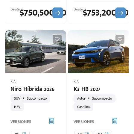
$750,500.00
$753,200.00
Desde
Desde
KIA
KIA
Niro Híbrida 2026
K3 HB 2027
SUV
Subcompacto
Autos
Subcompacto
HEV
Gasolina
VERSIONES
VERSIONES