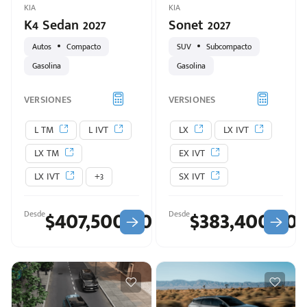
KIA
KIA
K4 Sedan 2027
Sonet 2027
Autos
Compacto
SUV
Subcompacto
Gasolina
Gasolina
VERSIONES
VERSIONES
L TM
L IVT
LX
LX IVT
LX TM
EX IVT
LX IVT
+3
SX IVT
$407,500.00
$383,400.00
Desde
Desde