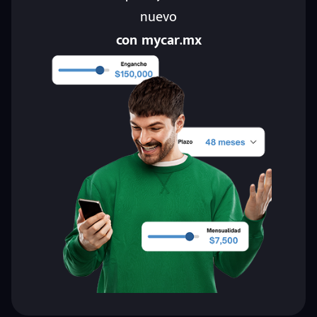
nuevo
con mycar.mx
eña