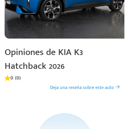
Opiniones de KIA K3
Hatchback 2026
0 (0)
Deja una reseña sobre este auto
Código
Escríbenos
Postal
+528121278366
Ingresar