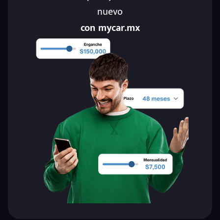
nuevo
con mycar.mx
eña