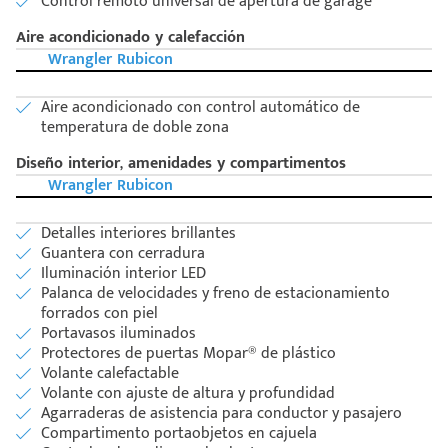
Control remoto universal de apertura de garage
Aire acondicionado y calefacción
Wrangler Rubicon
Aire acondicionado con control automático de
temperatura de doble zona
Diseño interior, amenidades y compartimentos
Wrangler Rubicon
Detalles interiores brillantes
Guantera con cerradura
Código
Escríbenos
Iluminación interior LED
Postal
+528121278366
Palanca de velocidades y freno de estacionamiento
Ingresar
forrados con piel
Portavasos iluminados
Protectores de puertas Mopar® de plástico
Volante calefactable
Volante con ajuste de altura y profundidad
Agarraderas de asistencia para conductor y pasajero
Compartimento portaobjetos en cajuela