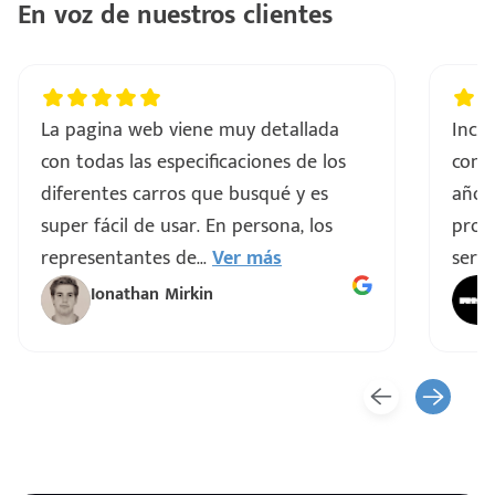
En voz de nuestros clientes
La pagina web viene muy detallada
Incre
con todas las especificaciones de los
comp
diferentes carros que busqué y es
años
super fácil de usar. En persona, los
proce
representantes de
...
Ver más
servi
Ionathan Mirkin