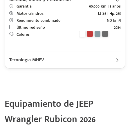
Garantía
60,000 Km | 3 años
Motor cilindros
Lt 3.6 | Hp. 285
Rendimiento combinado
ND km/l
Último rediseño
2024
Colores
Tecnología MHEV
Descripción de funcionamiento motorización JEEP Wrangler
2026
Con un motor eTorque Mild Hybrid, voltaje 24V y 6V
Equipamiento de JEEP
Wrangler Rubicon 2026