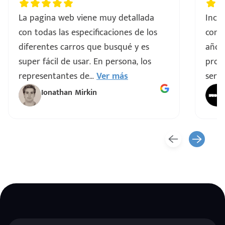
La pagina web viene muy detallada
Incre
con todas las especificaciones de los
comp
diferentes carros que busqué y es
años
super fácil de usar. En persona, los
proce
representantes de
...
Ver más
servi
Ionathan Mirkin