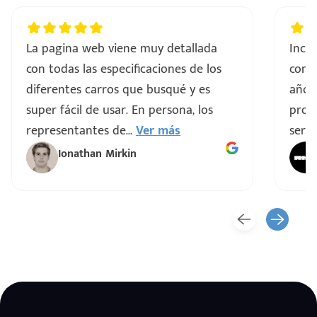
La pagina web viene muy detallada
Incre
con todas las especificaciones de los
comp
diferentes carros que busqué y es
años
super fácil de usar. En persona, los
proce
representantes de
...
Ver más
servi
Ionathan Mirkin