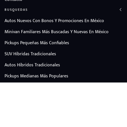
BUSQUEDAS
Autos Nuevos Con Bonos Y Promociones En México
Minivan Familiares Más Buscadas Y Nuevas En México
Pickups Pequeñas Más Confiables
SUV Híbridas Tradicionales
Autos Híbridos Tradicionales
Pickups Medianas Más Populares
Autos Y Camionetas Con Mejor Valor De Reventa
SUV Familiares Con Mejor Espacio Y Precio
Autos Eléctricos
CONTÁCTANOS