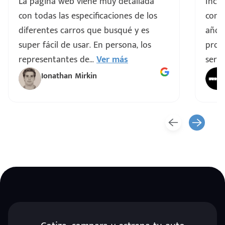
La pagina web viene muy detallada
Incre
con todas las especificaciones de los
comp
diferentes carros que busqué y es
años
super fácil de usar. En persona, los
proce
representantes de
...
Ver más
servi
Ionathan Mirkin