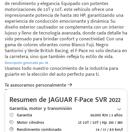
de rendimiento y elegancia. Equipado con potentes
motorizaciones de 2.0T y 3.0T, este vehículo ofrece una
impresionante potencia de hasta 380 HP, garantizando una
experiencia de conducción emocionante y dinámica. Su
diseño exterior cautivador se complementa con un interior
lujoso y lleno de tecnología avanzada, donde cada detalle ha
sido pensado para brindar confort y conectividad. Con una
gama de colores vibrantes como Blanco Fuji, Negro
Santorini y Verde British Racing, el F-Pace no solo destaca en
la carretera, sino que también refleja tu estilo de vida.
Descripción generada por IA
Usamos todo nuestro conocimiento de la industria para
guiarte en la elección del auto perfecto para ti.
Te asesoramos personalmente
Resumen de JAGUAR F-Pace SVR 2022
Garantía, motor y transmisión
Garantía
60,000 Km | 3 años
Código
Escríbenos
Postal
Motor cilindros
Lt 2.0T / 3.0T | Hp. 250 / 380
+528121278366
Ingresar
Rendimiento combinado
7.4 / 7.7 / 8.9 km/l