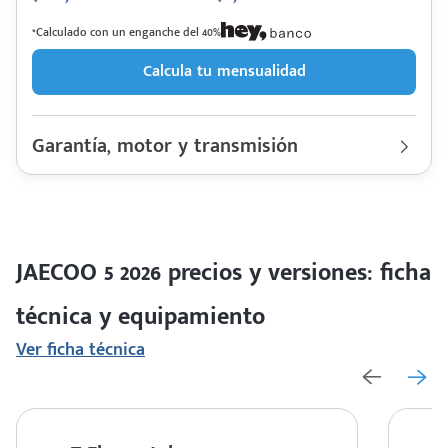
*Calculado con un enganche del 40%
Calcula tu mensualidad
Garantía, motor y transmisión
Garantía
150000 Km | 7 años
Motor cilindros
Lt 1.5 Turbo | Hp. 145
Rendimiento combinado
16.6 km/l
Último rediseño
2026
Colores disponibles
JAECOO 5 2026 precios y versiones: ficha
técnica y equipamiento
Ver ficha técnica