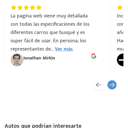
La pagina web viene muy detallada
Incre
con todas las especificaciones de los
comp
diferentes carros que busqué y es
años 
super fácil de usar. En persona, los
Hacen
representantes de
...
Ver más
muy 
Ionathan Mirkin
Autos que podrían interesarte