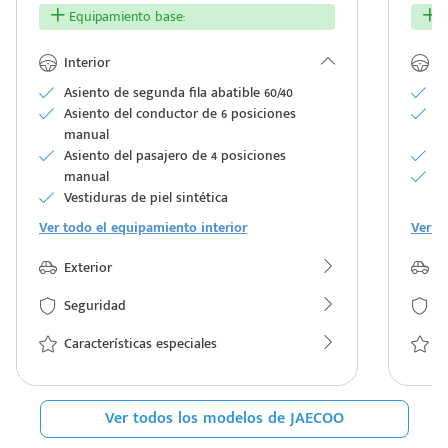
Equipamiento base:
E
Interior
In
Asiento de segunda fila abatible 60/40
D
Asiento del conductor de 6 posiciones
L
manual
de
Asiento del pasajero de 4 posiciones
A
manual
Ca
Vestiduras de piel sintética
r
Ver todo el equipamiento interior
Ver t
Exterior
Ex
Seguridad
S
Características especiales
Ca
Ver todos los modelos de JAECOO