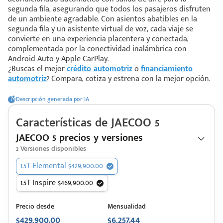
segunda fila, asegurando que todos los pasajeros disfruten
de un ambiente agradable. Con asientos abatibles en la
segunda fila y un asistente virtual de voz, cada viaje se
 saber más
convierte en una experiencia placentera y conectada,
complementada por la conectividad inalámbrica con
 solo estoy viendo 😀
Android Auto y Apple CarPlay.
¿Buscas el mejor
crédito automotriz
o
financiamiento
automotriz
? Compara, cotiza y estrena con la mejor opción.
Descripción generada por IA
Características de
JAECOO
5
JAECOO 5 precios y versiones
2
Versiones disponibles
1.5T Elemental $429,900.00
1.5T Inspire $469,900.00
Precio desde
Mensualidad
$429,900.00
$6,257.44