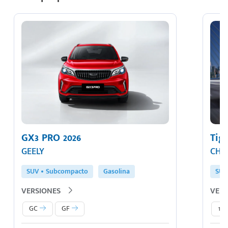
GX3 PRO 2026
Tig
GEELY
CHI
SUV
Subcompacto
Gasolina
SUV
VERSIONES
VERS
GC
GF
1.