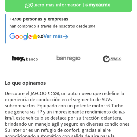
Quiero más información |
+4,100 personas y empresas
han comprado a través de nosotros desde 2014
5.0
Ver más
¡Espera!
e enviar tu cotización
 que conozcas nuestro
e
Análisis Personalizado
un asesor te guiará
Lo que opinamos
u proceso para que
Descubre el JAECOO 5 2026, un auto nuevo que redefine la
 la mejor desición.
experiencia de conducción en el segmento de SUVs
subcompactos. Equipado con un potente motor 1.5 Turbo
que genera 145 HP y un impresionante rendimiento de 16.6
km/l, este vehículo se destaca por su tracción delantera,
brindando un manejo ágil y seguro en diversas condiciones.
Su interior es un refugio de confort, gracias al aire
acondicionado automático con salida de aire para la