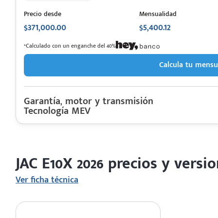
Precio desde
Mensualidad
$371,000.00
$5,400.12
 saber más
*Calculado con un enganche del 40%
 solo estoy viendo 😀
Calcula tu mensu
Garantía, motor y transmisión
Tecnología MEV
Garantía
JAC
Descripción de funcionamiento motorización
E10X 2026
Motor cilindros
Rendimiento combinado
Motor eléctrico, potencia de 60 (HP) y 111 lb-pie de Torque, Batería
Autonomía
Último rediseño
JAC E10X 2026 precios y versi
Colores disponibles
Ver ficha técnica