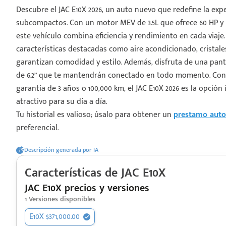
Descubre el JAC E10X 2026, un auto nuevo que redefine la ex
subcompactos. Con un motor MEV de 3.5L que ofrece 60 HP y
este vehículo combina eficiencia y rendimiento en cada via
características destacadas como aire acondicionado, cristales
garantizan comodidad y estilo. Además, disfruta de una pantal
¡Espera!
de 6.2” que te mantendrán conectado en todo momento. Con
garantía de 3 años o 100,000 km, el JAC E10X 2026 es la opció
e enviar tu cotización
atractivo para su día a día.
 que conozcas nuestro
Tu historial es valioso; úsalo para obtener un
prestamo auto
e
Análisis Personalizado
preferencial.
un asesor te guiará
u proceso para que
Descripción generada por IA
 la mejor desición.
Características de
JAC
E10X
JAC E10X precios y versiones
1
Versiones disponibles
E10X $371,000.00