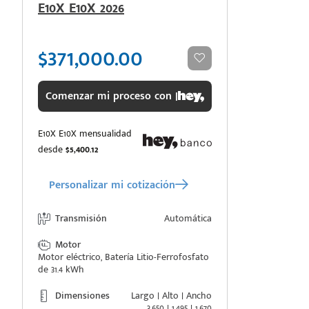
E10X E10X 2026
$371,000.00
Comenzar mi proceso con |
E10X E10X mensualidad
desde
$5,400.12
Personalizar mi cotización
Transmisión
Automática
Motor
Motor eléctrico, Batería Litio-Ferrofosfato
de 31.4 kWh
Dimensiones
Largo | Alto | Ancho
3,650 | 1,495 | 1,670