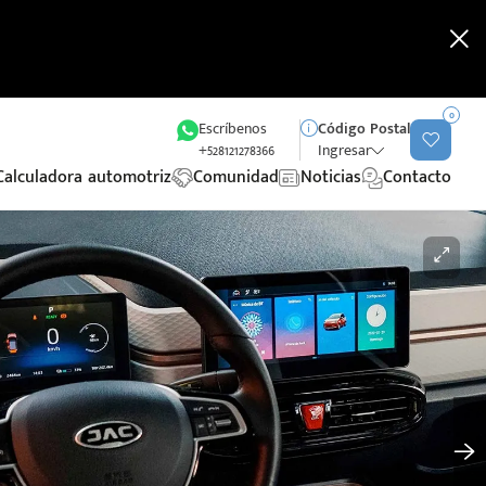
0
Escríbenos
Código Postal
+528121278366
Ingresar
Calculadora automotriz
Comunidad
Noticias
Contacto