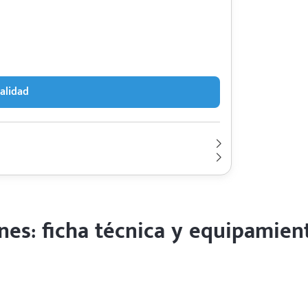
alidad
100,000 Km | 3 años
Lt 3.5L | Hp. 60
Autonomía de 360 km/l
 Litio Ferrosfato 314 kWh, hasta 302/360 km de
2022
ones: ficha técnica y equipamien