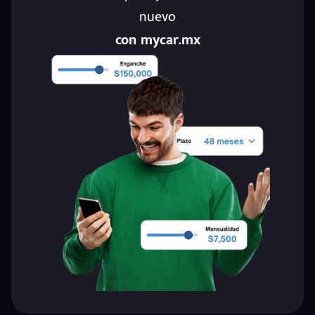
nuevo
con mycar.mx
eña