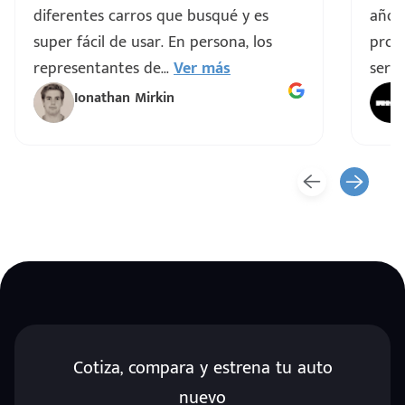
diferentes carros que busqué y es
años
super fácil de usar. En persona, los
proce
representantes de
...
Ver más
servi
Ionathan Mirkin
Cotiza, compara y estrena tu auto
nuevo