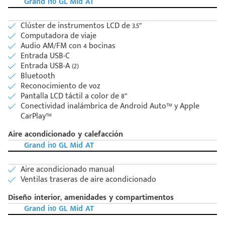
Grand i10 GL Mid AT
Clúster de instrumentos LCD de 3.5”
Computadora de viaje
Audio AM/FM con 4 bocinas
Entrada USB-C
Entrada USB-A (2)
Bluetooth
Reconocimiento de voz
Pantalla LCD táctil a color de 8”
Conectividad inalámbrica de Android Auto™ y Apple
CarPlay™
Aire acondicionado y calefacción
Grand i10 GL Mid AT
Código
Escríbenos
Postal
+528121278366
Ingresar
Aire acondicionado manual
Ventilas traseras de aire acondicionado
Diseño interior, amenidades y compartimentos
Grand i10 GL Mid AT