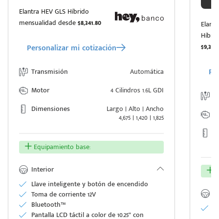
Elantra HEV GLS Híbrido
mensualidad desde
$8,341.80
Elant
Híbri
$9,395.
Personalizar mi cotización
Per
Transmisión
Automática
Motor
4 Cilindros 1.6L GDI
T
Dimensiones
Largo | Alto | Ancho
M
4,675 | 1,420 | 1,825
D
Equipamiento base:
Interior
E
Llave inteligente y botón de encendido
In
Toma de corriente 12V
Bluetooth™
V
Pantalla LCD táctil a color de 10.25” con
en