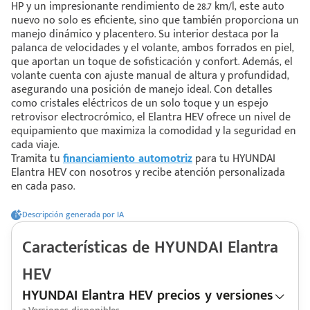
HP y un impresionante rendimiento de 28.7 km/l, este auto
nuevo no solo es eficiente, sino que también proporciona un
manejo dinámico y placentero. Su interior destaca por la
 saber más
palanca de velocidades y el volante, ambos forrados en piel,
que aportan un toque de sofisticación y confort. Además, el
 solo estoy viendo 😀
volante cuenta con ajuste manual de altura y profundidad,
asegurando una posición de manejo ideal. Con detalles
como cristales eléctricos de un solo toque y un espejo
retrovisor electrocrómico, el Elantra HEV ofrece un nivel de
equipamiento que maximiza la comodidad y la seguridad en
cada viaje.
Tramita tu
financiamiento automotriz
para tu HYUNDAI
Elantra HEV con nosotros y recibe atención personalizada
en cada paso.
Descripción generada por IA
Características de
HYUNDAI
Elantra
HEV
HYUNDAI Elantra HEV precios y versiones