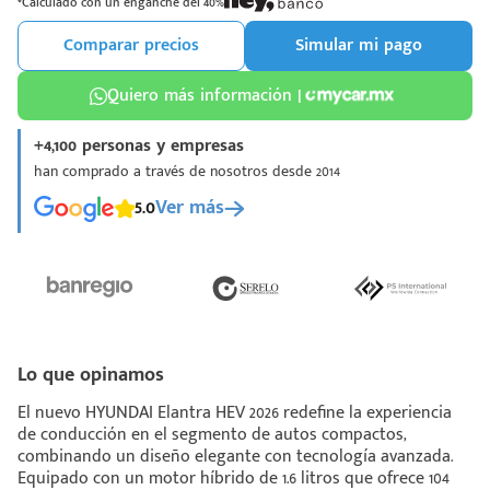
*Calculado con un enganche del 40%
Comparar precios
Simular mi pago
Quiero más información |
+4,100 personas y empresas
¡Espera!
han comprado a través de nosotros desde 2014
e enviar tu cotización
5.0
Ver más
 que conozcas nuestro
e
Análisis Personalizado
un asesor te guiará
u proceso para que
 la mejor desición.
Lo que opinamos
El nuevo HYUNDAI Elantra HEV 2026 redefine la experiencia
de conducción en el segmento de autos compactos,
combinando un diseño elegante con tecnología avanzada.
Equipado con un motor híbrido de 1.6 litros que ofrece 104