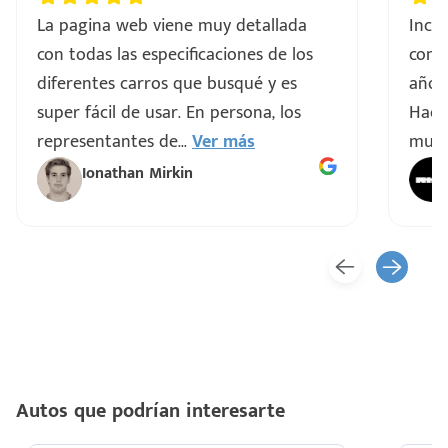
La pagina web viene muy detallada
Incre
con todas las especificaciones de los
comp
diferentes carros que busqué y es
años 
super fácil de usar. En persona, los
Hacen
representantes de
...
Ver más
muy 
Ionathan Mirkin
Autos que podrían interesarte