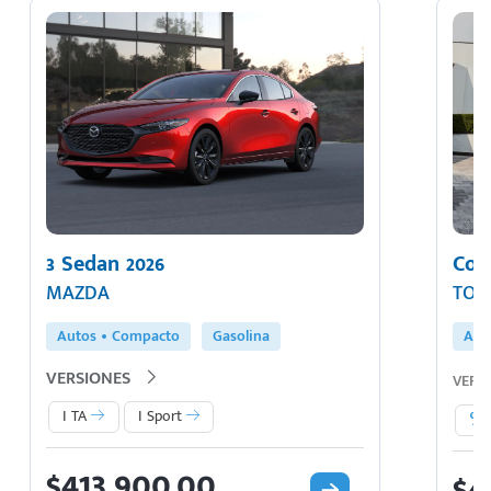
3 Sedan 2026
Coro
MAZDA
TOY
Autos
Compacto
Gasolina
Aut
VERSIONES
VERS
I TA
I Sport
$413,900.00
$4