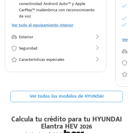
conectividad Android Auto™ y Apple
Es
CarPlay™ inalámbrica con reconocimiento
c
de voz
As
C
Ver todo el equipamiento interior
in
Exterior
Ver t
Seguridad
Ex
Características especiales
S
Ca
Ver todos los modelos de HYUNDAI
Calcula tu crédito para tu
HYUNDAI
Elantra HEV 2026