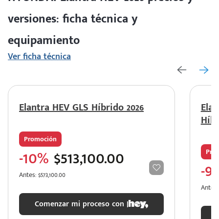
versiones: ficha técnica y
equipamiento
Ver ficha técnica
Elantra HEV GLS Híbrido 2026
Ela
Híbr
Promoción
-10%
$513,100.00
Pro
-9
Antes: $573,100.00
Antes:
Comenzar mi proceso con |