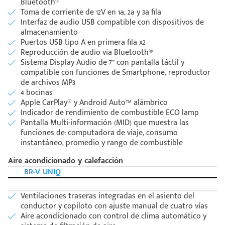
Bluetooth®
Toma de corriente de 12V en 1a, 2a y 3a fila
Interfaz de audio USB compatible con dispositivos de
almacenamiento
Puertos USB tipo A en primera fila x2
Reproducción de audio vía Bluetooth®
Sistema Display Audio de 7” con pantalla táctil y
compatible con funciones de Smartphone, reproductor
de archivos MP3
4 bocinas
Apple CarPlay® y Android Auto™ alámbrico
Indicador de rendimiento de combustible ECO lamp
Pantalla Multi-información (MID) que muestra las
funciones de: computadora de viaje, consumo
instantáneo, promedio y rango de combustible
Aire acondicionado y calefacción
BR-V UNIQ
Ventilaciones traseras integradas en el asiento del
Código
Escríbenos
conductor y copiloto con ajuste manual de cuatro vías
Postal
+528121278366
Aire acondicionado con control de clima automático y
Ingresar