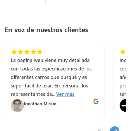
En voz de nuestros clientes
La pagina web viene muy detallada
Incre
con todas las especificaciones de los
comp
diferentes carros que busqué y es
años
super fácil de usar. En persona, los
proce
representantes de
...
Ver más
servi
Ionathan Mirkin