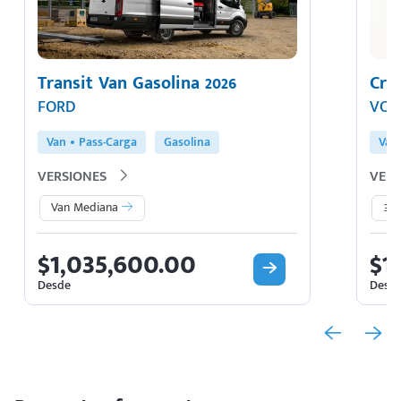
Transit Van Gasolina 2026
Cra
FORD
VOL
Van
Pass-Carga
Gasolina
Van
VERSIONES
VERS
Van Mediana
3.
$1,035,600.00
$1
Desde
Desd