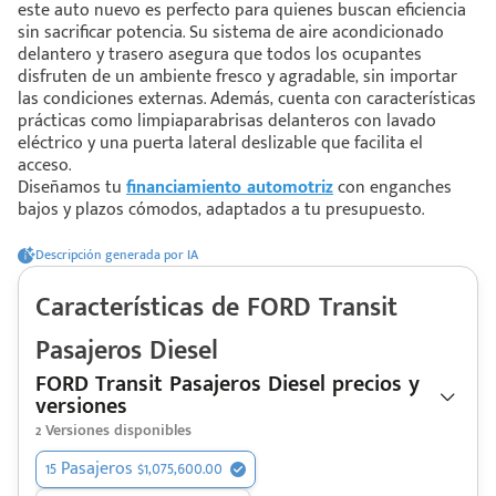
este auto nuevo es perfecto para quienes buscan eficiencia
sin sacrificar potencia. Su sistema de aire acondicionado
delantero y trasero asegura que todos los ocupantes
 saber más
disfruten de un ambiente fresco y agradable, sin importar
las condiciones externas. Además, cuenta con características
 solo estoy viendo 😀
prácticas como limpiaparabrisas delanteros con lavado
eléctrico y una puerta lateral deslizable que facilita el
acceso.
Diseñamos tu
financiamiento automotriz
con enganches
bajos y plazos cómodos, adaptados a tu presupuesto.
Descripción generada por IA
Características de
FORD
Transit
Pasajeros Diesel
FORD Transit Pasajeros Diesel precios y
versiones
2
Versiones disponibles
15 Pasajeros $1,075,600.00