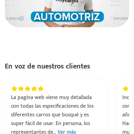
En voz de nuestros clientes
La pagina web viene muy detallada
Incre
con todas las especificaciones de los
comp
diferentes carros que busqué y es
años 
super fácil de usar. En persona, los
Hacen
representantes de
...
Ver más
muy 