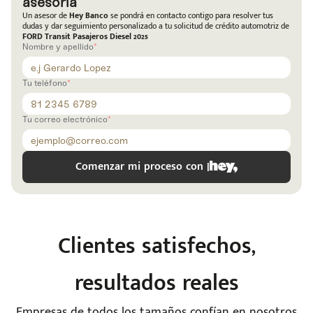
asesoría
Un asesor de
Hey Banco
se pondrá en contacto contigo para resolver tus
dudas y dar seguimiento personalizado a tu solicitud de crédito automotriz de
FORD Transit Pasajeros Diesel 2025
Nombre y apellido
Tu teléfono
Tu correo electrónico
Comenzar mi proceso con |
Clientes satisfechos,
e
resultados reales
Empresas de todos los tamaños confían en nosotros