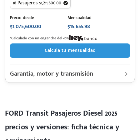
18 Pasajeros $1,211,600.00
Precio desde
Mensualidad
$1,075,600.00
$15,655.98
*Calculado con un enganche del 40%
Calcula tu mensualidad
Garantía, motor y transmisión
Garantía
60,000 Km | 3 años
Motor cilindros
Lt 2.0 Turbo Diesel | Hp. 167
Rendimiento combinado
14.6 km/l
Último rediseño
2014
Colores disponibles
FORD Transit Pasajeros Diesel 2025
precios y versiones: ficha técnica y