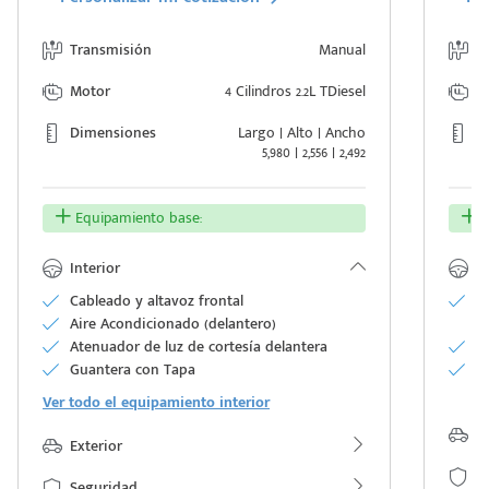
Transmisión
Manual
T
Motor
4 Cilindros 2.2L TDiesel
M
Dimensiones
Largo | Alto | Ancho
D
5,980 | 2,556 | 2,492
Equipamiento base:
E
Interior
In
Cableado y altavoz frontal
As
Aire Acondicionado (delantero)
p
Atenuador de luz de cortesía delantera
T
Guantera con Tapa
Cu
n
Ver todo el equipamiento interior
Ex
Exterior
S
Seguridad