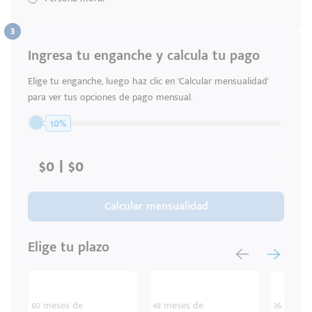
Ingresa tu enganche y calcula tu pago
Código
Escríbenos
Elige tu enganche, luego haz clic en 'Calcular mensualidad'
Postal
+528121278366
para ver tus opciones de pago mensual.
Ingresar
10%
Calcular mensualidad
Elige tu plazo
60 meses de
48 meses de
36 meses