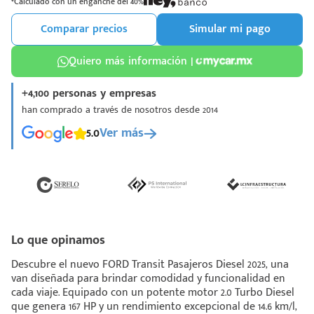
*Calculado con un enganche del 40%
Comparar precios
Simular mi pago
Quiero más información |
+4,100 personas y empresas
¡Espera!
han comprado a través de nosotros desde 2014
e enviar tu cotización
5.0
Ver más
 que conozcas nuestro
e
Análisis Personalizado
un asesor te guiará
u proceso para que
 la mejor desición.
Lo que opinamos
Descubre el nuevo FORD Transit Pasajeros Diesel 2025, una
van diseñada para brindar comodidad y funcionalidad en
cada viaje. Equipado con un potente motor 2.0 Turbo Diesel
que genera 167 HP y un rendimiento excepcional de 14.6 km/l,