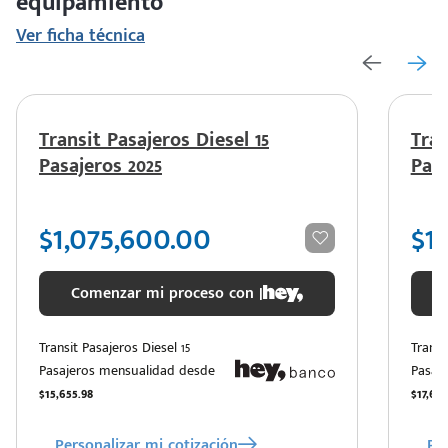
equipamiento
Ver ficha técnica
Transit Pasajeros Diesel 15
Tran
Pasajeros 2025
Pasa
$1,075,600.00
$1
Comenzar mi proceso con |
Transit Pasajeros Diesel 15
Transi
Pasajeros mensualidad desde
Pasaj
$15,655.98
$17,635
Personalizar mi cotización
Per