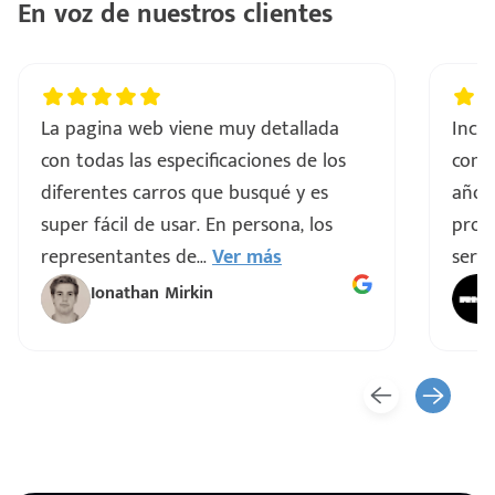
En voz de nuestros clientes
La pagina web viene muy detallada
Incre
con todas las especificaciones de los
comp
diferentes carros que busqué y es
años
super fácil de usar. En persona, los
proce
representantes de
...
Ver más
servi
Ionathan Mirkin