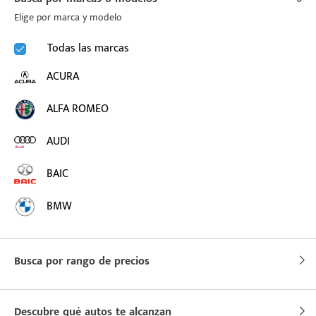
Elige por marca y modelo
puesto
Todas las marcas
ACURA
ado:
ALFA ROMEO
AUDI
BAIC
BMW
BUICK
Busca por rango de precios
BYD
CADILLAC
Descubre qué autos te alcanzan