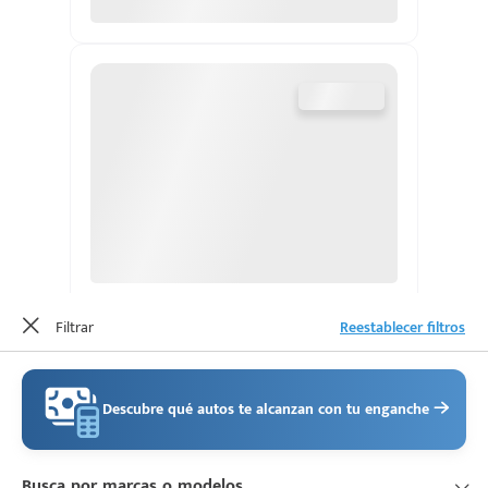
d
Filtrar
Reestablecer filtros
Descubre qué autos te alcanzan con tu enganche
Busca por marcas o modelos