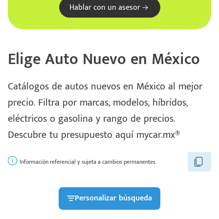
Hablar con un asesor
Elige Auto Nuevo en México
Catálogos de autos nuevos en México al mejor
precio. Filtra por marcas, modelos, híbridos,
eléctricos o gasolina y rango de precios.
Escríbenos
Descubre tu presupuesto aquí mycar.mx®
Código
+528121278366
Postal
Ingresar
Información referencial y sujeta a cambios permanentes
Personalizar búsqueda