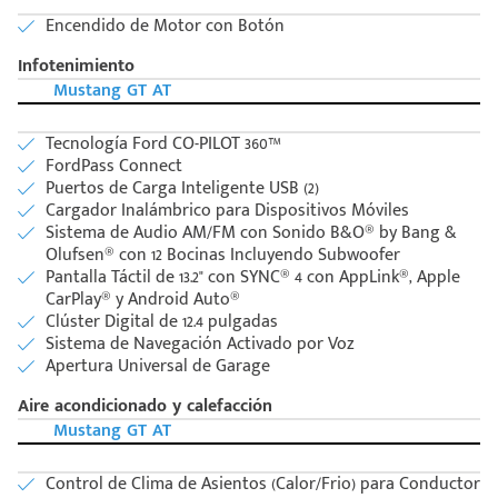
Encendido de Motor con Botón
Infotenimiento
Mustang GT AT
Tecnología Ford CO-PILOT 360™
FordPass Connect
Puertos de Carga Inteligente USB (2)
Cargador Inalámbrico para Dispositivos Móviles
Sistema de Audio AM/FM con Sonido B&O® by Bang &
Olufsen® con 12 Bocinas Incluyendo Subwoofer
Código
Pantalla Táctil de 13.2" con SYNC® 4 con AppLink®, Apple
Escríbenos
CarPlay® y Android Auto®
Postal
+528121278366
Clúster Digital de 12.4 pulgadas
Ingresar
Sistema de Navegación Activado por Voz
Apertura Universal de Garage
Aire acondicionado y calefacción
Mustang GT AT
Control de Clima de Asientos (Calor/Frio) para Conductor