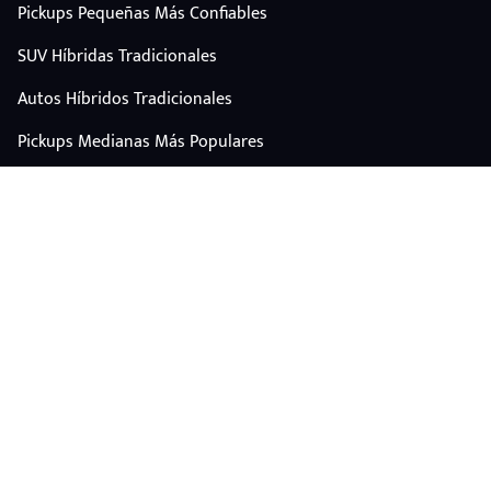
Pickups Pequeñas Más Confiables
SUV Híbridas Tradicionales
Autos Híbridos Tradicionales
Pickups Medianas Más Populares
Autos Y Camionetas Con Mejor Valor De Reventa
SUV Familiares Con Mejor Espacio Y Precio
Autos Eléctricos
CONTÁCTANOS
Escríbenos por WhatsApp
plataforma@carplus.mx