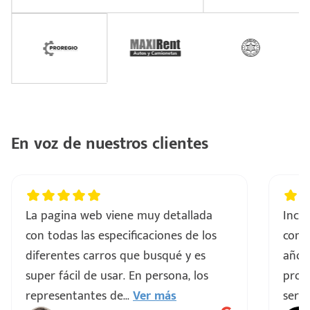
En voz de nuestros clientes
La pagina web viene muy detallada
Incre
con todas las especificaciones de los
comp
diferentes carros que busqué y es
años
super fácil de usar. En persona, los
proce
representantes de
...
Ver más
servi