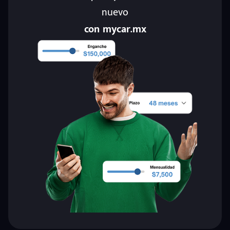
nuevo
con mycar.mx
eña