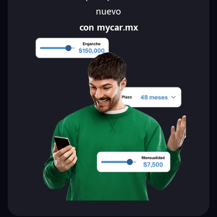
nuevo
con mycar.mx
eña