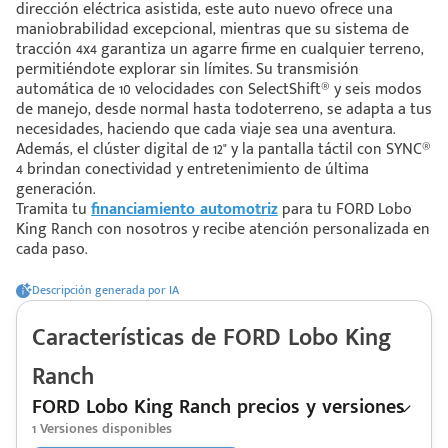
dirección eléctrica asistida, este auto nuevo ofrece una
maniobrabilidad excepcional, mientras que su sistema de
tracción 4x4 garantiza un agarre firme en cualquier terreno,
 saber más
permitiéndote explorar sin límites. Su transmisión
automática de 10 velocidades con SelectShift® y seis modos
 solo estoy viendo 😀
de manejo, desde normal hasta todoterreno, se adapta a tus
necesidades, haciendo que cada viaje sea una aventura.
Además, el clúster digital de 12" y la pantalla táctil con SYNC®
4 brindan conectividad y entretenimiento de última
generación.
Tramita tu
financiamiento automotriz
para tu FORD Lobo
King Ranch con nosotros y recibe atención personalizada en
cada paso.
Descripción generada por IA
Características de
FORD
Lobo King
Ranch
FORD Lobo King Ranch precios y versiones
1
Versiones disponibles