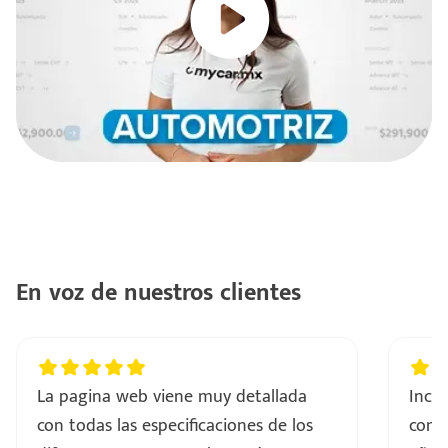
e
seña
En voz de nuestros clientes
La pagina web viene muy detallada
Incre
con todas las especificaciones de los
comp