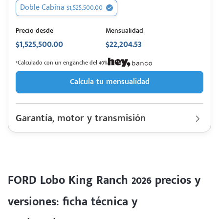
Doble Cabina $1,525,500.00
Precio desde
Mensualidad
$1,525,500.00
$22,204.53
*Calculado con un enganche del 40%
Calcula tu mensualidad
Garantía, motor y transmisión
Garantía
60,000 Km | 3 años
Motor cilindros
Lt 3.5 Twin Turbo | Hp. 400
Rendimiento combinado
ND km/l
Último rediseño
2025
Colores disponibles
FORD Lobo King Ranch 2026 precios y
versiones: ficha técnica y