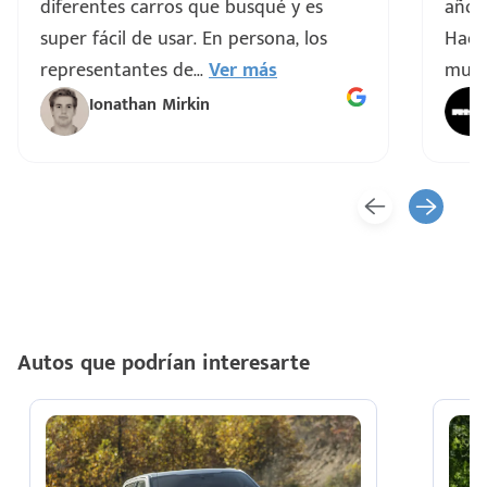
diferentes carros que busqué y es
años 
super fácil de usar. En persona, los
Hacen
representantes de
...
Ver más
muy 
Ionathan Mirkin
Autos que podrían interesarte