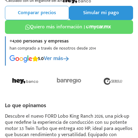
*Calculado con un enganche del 40%
Comparar precios
Simular mi pago
Quiero más información |
+4,100 personas y empresas
¡Espera!
han comprado a través de nosotros desde 2014
e enviar tu cotización
5.0
Ver más
 que conozcas nuestro
e
Análisis Personalizado
un asesor te guiará
u proceso para que
 la mejor desición.
Lo que opinamos
Descubre el nuevo FORD Lobo King Ranch 2026, una pick-up
que redefine la experiencia de conducción con su potente
motor 3.5 Twin Turbo que entrega 400 HP, ideal para aquellos
que buscan rendimiento y versatilidad. Equipado con