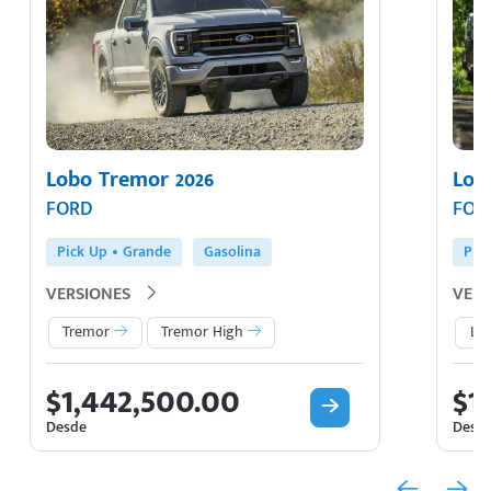
Lobo Tremor 2026
Lob
FORD
FOR
Pick Up
Grande
Gasolina
Pic
VERSIONES
VERS
Tremor
Tremor High
Lar
$1,442,500.00
$1
Desde
Desd