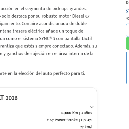
D
nducción en el segmento de pick-ups grandes,
$
olo destaca por su robusto motor Diesel 6.7
*
uipamiento. Con aire acondicionado de doble
ventana trasera eléctrica añade un toque de
a como el sistema SYNC® 3 con pantalla táctil
arantiza que estés siempre conectado. Además, su
le y ganchos de sujeción en el área interna de la
e en la elección del auto perfecto para ti.
T 2026
60,000 Km | 3 años
Lt 6.7 Power Stroke | Hp. 475
7.7 km/l