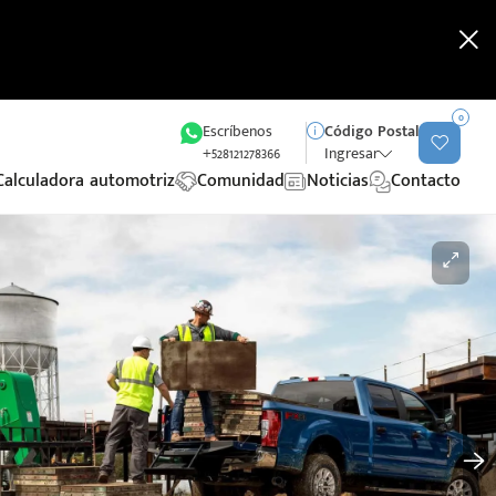
0
Escríbenos
Código Postal
+528121278366
Ingresar
Calculadora automotriz
Comunidad
Noticias
Contacto