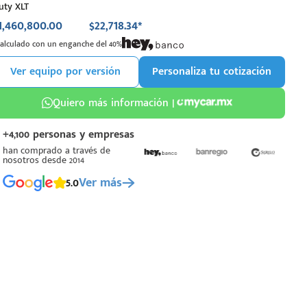
uty XLT
1,460,800.00
$22,718.34*
Calculado con un enganche del 40%
Ver equipo por versión
Personaliza tu cotización
Quiero más información |
+4,100 personas y empresas
han comprado a través de
nosotros desde 2014
5.0
Ver más