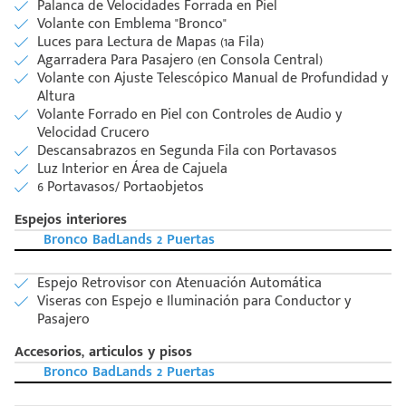
Palanca de Velocidades Forrada en Piel
Volante con Emblema "Bronco"
Luces para Lectura de Mapas (1a Fila)
Agarradera Para Pasajero (en Consola Central)
Volante con Ajuste Telescópico Manual de Profundidad y
Altura
Volante Forrado en Piel con Controles de Audio y
Velocidad Crucero
Descansabrazos en Segunda Fila con Portavasos
Luz Interior en Área de Cajuela
Código
6 Portavasos/ Portaobjetos
Escríbenos
Postal
+528121278366
Espejos interiores
Ingresar
Bronco BadLands 2 Puertas
Espejo Retrovisor con Atenuación Automática
Viseras con Espejo e Iluminación para Conductor y
Pasajero
Accesorios, articulos y pisos
Bronco BadLands 2 Puertas