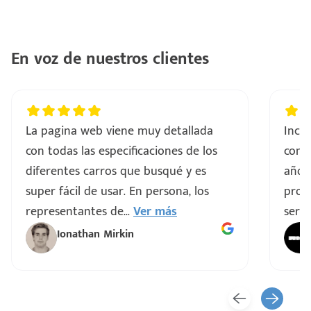
En voz de nuestros clientes
La pagina web viene muy detallada
Incre
con todas las especificaciones de los
comp
diferentes carros que busqué y es
años
super fácil de usar. En persona, los
proce
representantes de
...
Ver más
servi
Ionathan Mirkin