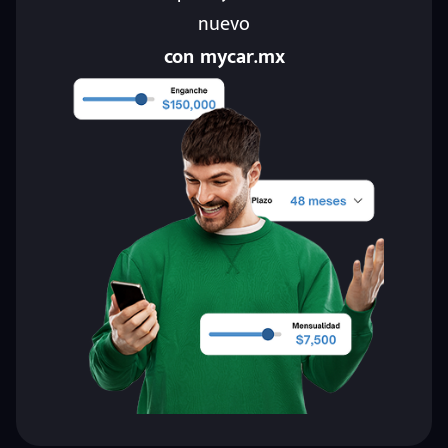
nuevo
con mycar.mx
eña