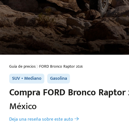
Guía de precios
FORD Bronco Raptor 2026
SUV
Mediano
Gasolina
Compra
FORD
Bronco Raptor 
México
Deja una reseña sobre este auto