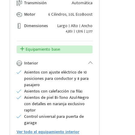
Transmisión
Automática
Motor
6 Cilindros, 3.0L EcoBoost
Dimensiones
Largo | Alto | Ancho
4,851 | 1,976 | 2,177
e
Equipamiento base:
Interior
Asientos con ajuste eléctrico de 10
posiciones para conductor y 8 para
seña
pasajero
Asientos con calefacción (1a fila)
Asientos de piel Bi-Tono Azul-Negro
con detalles en naranja exclusivo
raptor
Control universal para puerta de
garage
Ver todo el equipamiento interior