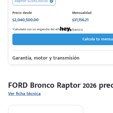
Raptor $2,040,500.00
Precio desde
Mensualidad
 saber más
$2,040,500.00
$31,156.21
 solo estoy viendo 😀
*Calculado con un enganche del 40%
Calcula tu mensu
Garantía, motor y transmisión
Garantía
Motor cilindros
Rendimiento combinado
FORD Bronco Raptor 2026 prec
Último rediseño
Colores disponibles
Ver ficha técnica