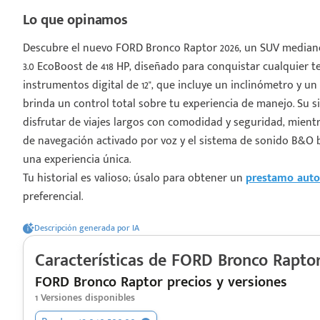
Lo que opinamos
Descubre el nuevo FORD Bronco Raptor 2026, un SUV mediano
3.0 EcoBoost de 418 HP, diseñado para conquistar cualquier 
instrumentos digital de 12", que incluye un inclinómetro y u
¡Espera!
brinda un control total sobre tu experiencia de manejo. Su 
disfrutar de viajes largos con comodidad y seguridad, mient
e enviar tu cotización
de navegación activado por voz y el sistema de sonido B&O 
 que conozcas nuestro
una experiencia única.
e
Análisis Personalizado
Tu historial es valioso; úsalo para obtener un
prestamo auto
un asesor te guiará
preferencial.
u proceso para que
 la mejor desición.
Descripción generada por IA
Características de
FORD
Bronco Rapto
FORD Bronco Raptor precios y versiones
1
Versiones disponibles