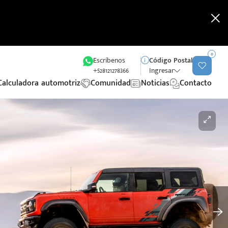
0
Escríbenos
Código Postal
+528121278366
Ingresar
Calculadora automotriz
Comunidad
Noticias
Contacto