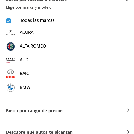
Elige por marca y modelo
puesto
Todas las marcas
ACURA
ado:
ALFA ROMEO
AUDI
BAIC
BMW
BUICK
Busca por rango de precios
BYD
CADILLAC
Descubre qué autos te alcanzan