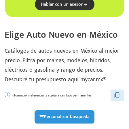
Hablar con un asesor
Elige Auto Nuevo en México
Catálogos de autos nuevos en México al mejor
precio. Filtra por marcas, modelos, híbridos,
eléctricos o gasolina y rango de precios.
Escríbenos
Descubre tu presupuesto aquí mycar.mx®
Código
+528121278366
Postal
Ingresar
Información referencial y sujeta a cambios permanentes
Personalizar búsqueda