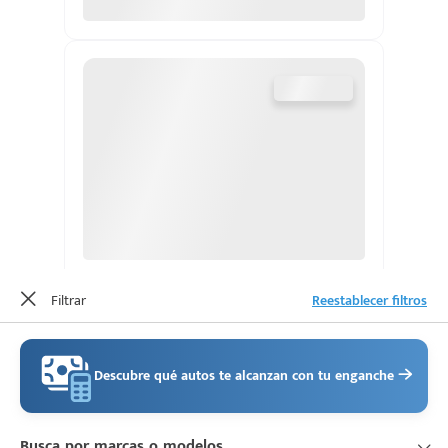
d
Filtrar
Reestablecer filtros
Descubre qué autos te alcanzan con tu enganche
Busca por marcas o modelos