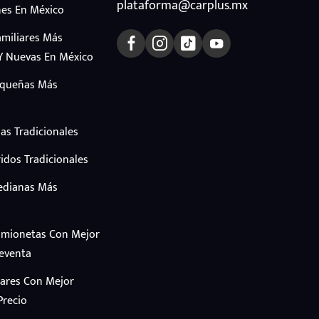
plataforma@carplus.mx
es En México
amiliares Más
Y Nuevas En México
equeñas Más
as Tradicionales
idos Tradicionales
edianas Más
amionetas Con Mejor
Reventa
iares Con Mejor
Precio