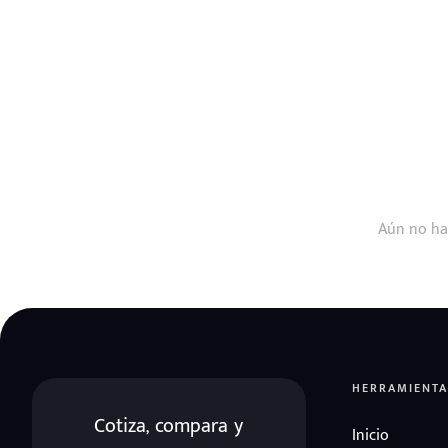
Aún no ha
HERRAMIENTA
Cotiza, compara y
Inicio
eña