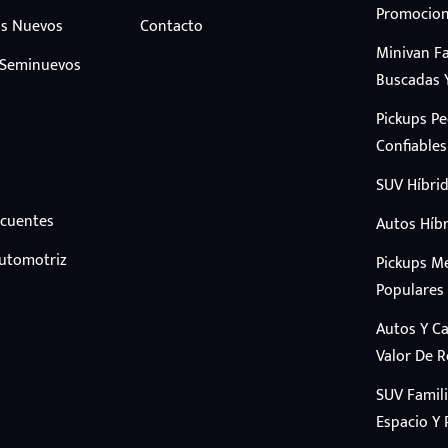
Promocion
s Nuevos
Contacto
Minivan F
 Seminuevos
Buscadas 
Pickups P
Confiables
SUV Híbrid
ecuentes
Autos Híbr
Automotriz
Pickups M
Populares
Autos Y C
Valor De 
SUV Famil
Espacio Y 