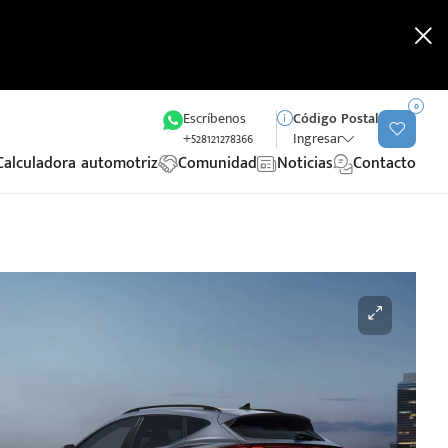
0
Escríbenos
Código Postal
+528121278366
Ingresar
Calculadora automotriz
Comunidad
Noticias
Contacto