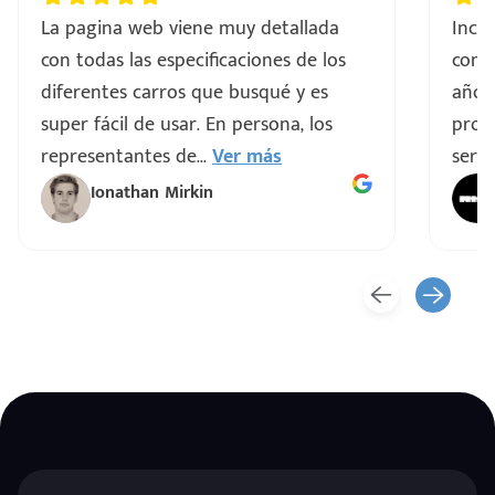
La pagina web viene muy detallada
Incre
con todas las especificaciones de los
comp
diferentes carros que busqué y es
años
super fácil de usar. En persona, los
proce
representantes de
...
Ver más
servi
Ionathan Mirkin