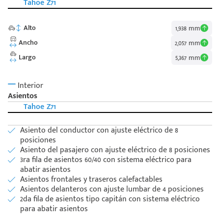
Tahoe Z71
Alto
1,938 mm
Ancho
2,057 mm
Largo
5,367 mm
Interior
Asientos
Tahoe Z71
Asiento del conductor con ajuste eléctrico de 8
posiciones
Asiento del pasajero con ajuste eléctrico de 8 posiciones
3ra fila de asientos 60/40 con sistema eléctrico para
abatir asientos
Asientos frontales y traseros calefactables
Asientos delanteros con ajuste lumbar de 4 posiciones
Código
2da fila de asientos tipo capitán con sistema eléctrico
Escríbenos
Postal
para abatir asientos
+528121278366
Ingresar