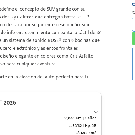
$
define el concepto de SUV grande con su
*
 5.3 y 6.2 litros que entregan hasta 355 HP,
olo destaca por su potente desempeño, sino
e info-entretenimiento con pantalla táctil de 10"
de un sistema de sonido BOSE® con 9 bocinas que
ucero electrónico y asientos frontales
diseño elegante en colores como Gris Asfalto
ivo para cualquier aventura.
e en la elección del auto perfecto para ti.
 2026
60,000 Km | 3 años
Lt 5.3/6.2 | Hp. 355
9/9.1/9.8 km/l