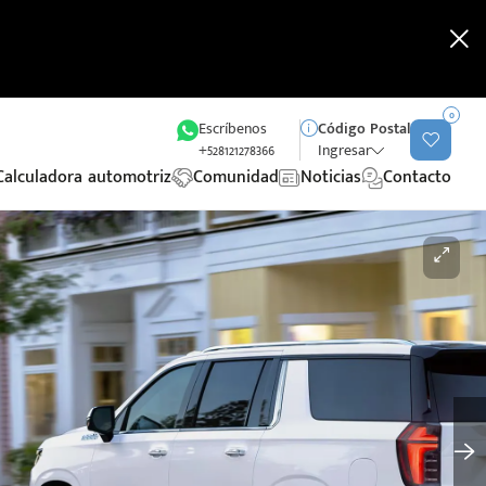
0
Escríbenos
Código Postal
+528121278366
Ingresar
Calculadora automotriz
Comunidad
Noticias
Contacto