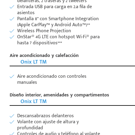
delanteras, 2 traseras y 2 tweeters
Entrada USB para carga en 2.a fila de
asientos
Pantalla 8” con Smartphone Integration
(Apple CarPlay™ y Android Auto™)**
Wireless Phone Projection
OnStar® 4G LTE con hotspot Wi-Fi® para
hasta 7 dispositivos***
Aire acondicionado y calefacción
Onix LT TM
Aire acondicionado con controles
manuales
Diseño interior, amenidades y compartimentos
Onix LT TM
Descansabrazos delanteros
Volante con ajuste de altura y
profundidad
Controles de audio y teléfono al volante