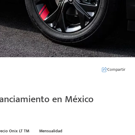
Compartir
nanciamiento en México
recio Onix LT TM
Mensualidad