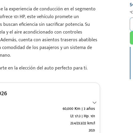
$
e la experiencia de conducción en el segmento
*
ofrece 101 HP, este vehículo promete un
 buscan eficiencia sin sacrificar potencia. Su
ela y el aire acondicionado con controles
Además, cuenta con asientos traseros abatibles
a comodidad de los pasajeros y un sistema de
mano.
e en la elección del auto perfecto para ti.
026
60,000 Km | 3 años
Lt 1/1.3 | Hp. 101
23.4/23.3/22 km/l
2021