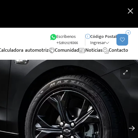
0
Escríbenos
Código Postal
+528121278366
Ingresar
Calculadora automotriz
Comunidad
Noticias
Contacto