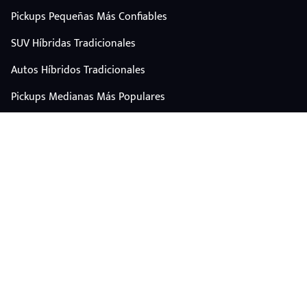
Pickups Pequeñas Más Confiables
SUV Híbridas Tradicionales
Autos Híbridos Tradicionales
Pickups Medianas Más Populares
Autos Y Camionetas Con Mejor Valor De Reventa
SUV Familiares Con Mejor Espacio Y Precio
Autos Eléctricos
CONTÁCTANOS
Escríbenos por WhatsApp
plataforma@carplus.mx