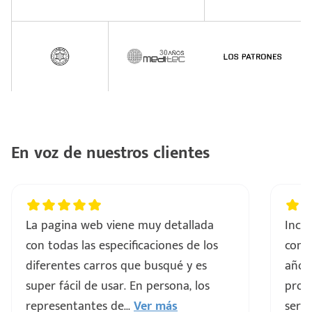
En voz de nuestros clientes
La pagina web viene muy detallada
Incre
con todas las especificaciones de los
comp
diferentes carros que busqué y es
años
super fácil de usar. En persona, los
proce
representantes de
...
Ver más
servi