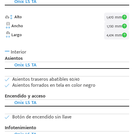
Onix LS TA
Alto
1,470 mm
Ancho
1,730 mm
Largo
4,474 mm
Código
Escríbenos
Interior
Postal
+528121278366
Asientos
Ingresar
Onix LS TA
Asientos traseros abatibles 60/40
Asientos forrados en tela en color negro
Encendido y acceso
Onix LS TA
Botón de encendido sin llave
Infotenimiento