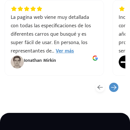
La pagina web viene muy detallada
Incre
con todas las especificaciones de los
comp
diferentes carros que busqué y es
años
super fácil de usar. En persona, los
proce
representantes de
...
Ver más
servi
Ionathan Mirkin