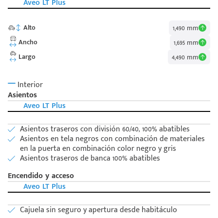
Aveo LT Plus
Alto
1,490 mm
Ancho
1,695 mm
Largo
4,490 mm
Interior
Asientos
Aveo LT Plus
Asientos traseros con división 60/40, 100% abatibles
Asientos en tela negros con combinación de materiales
en la puerta en combinación color negro y gris
Asientos traseros de banca 100% abatibles
Encendido y acceso
Aveo LT Plus
Código
Escríbenos
Cajuela sin seguro y apertura desde habitáculo
Postal
+528121278366