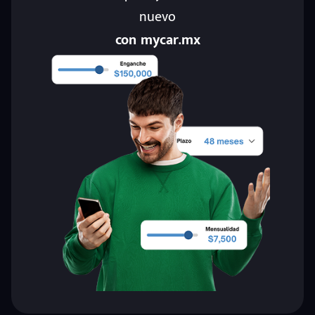
nuevo
con mycar.mx
eña