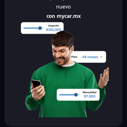
nuevo
con mycar.mx
eña