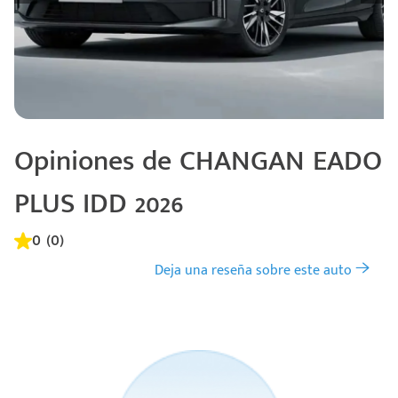
Opiniones de CHANGAN EADO
PLUS IDD 2026
0 (0)
Deja una reseña sobre este auto
Código
Escríbenos
Postal
+528121278366
Ingresar