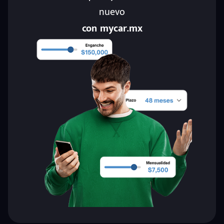
nuevo
con mycar.mx
eña