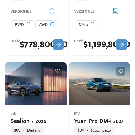
VERSIONES
VERSIONES
RWD
AWD
DM-p
$778,800.00
$1,199,800.0
Desde
Desde
d
BYD
BYD
Sealion 7 2026
Yuan Pro DM-i 2027
SUV
Mediano
SUV
Subcompacto