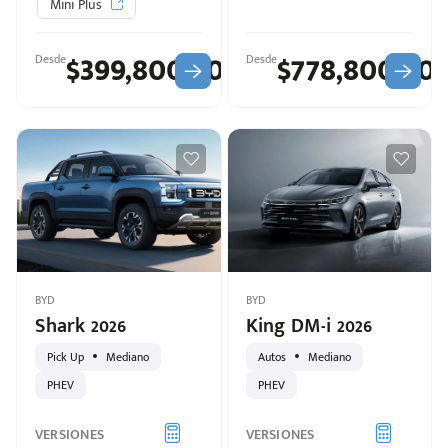
Mini Plus
$399,800.00
$778,800.00
Desde
Desde
BYD
BYD
Shark 2026
King DM-i 2026
Pick Up
Mediano
Autos
Mediano
PHEV
PHEV
VERSIONES
VERSIONES