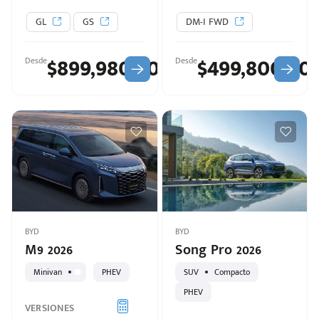
GL
GS
DM-I FWD
$899,980.00
$499,800.00
Desde
Desde
Escríbenos
BYD
BYD
Código
+528121278366
M9 2026
Song Pro 2026
Postal
Ingresar
Minivan
PHEV
SUV
Compacto
PHEV
VERSIONES