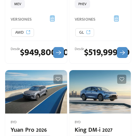
MEV
PHEV
VERSIONES
VERSIONES
AWD
GL
$949,800.00
$519,999.00
Desde
Desde
puesto
BYD
BYD
ado:
Yuan Pro 2026
King DM-i 2027