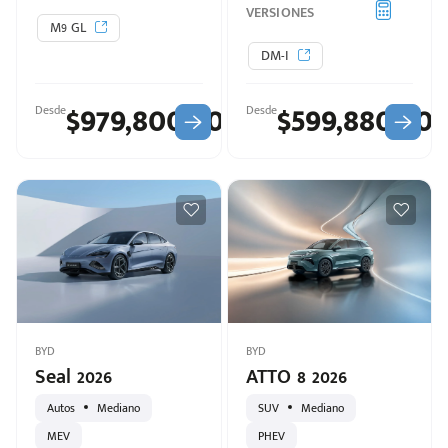
VERSIONES
M9 GL
DM-I
$979,800.00
$599,880.00
Desde
Desde
BYD
BYD
Seal 2026
ATTO 8 2026
Autos
Mediano
SUV
Mediano
MEV
PHEV