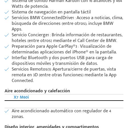
Sistema de sonido Harman Kardon con 16 altavoces y 464
Watts de potencia.
Sistema de navegación en pantalla táctil
Servicios BMW ConnectedDrive1 : Acceso a noticias, clima,
Código
Escríbenos
búsqueda de direcciones (entre otros); incluye BMW
Postal
+528121278366
Apps.
Ingresar
Servicio Concierge1 : Brinda información de restaurantes,
hoteles (entre otros) mediante el Call Center de BMW.
Preparación para Apple CarPlay®3 : Visualización de
determinadas aplicaciones del iPhone® en la pantalla.
Interfaz Bluetooth y dos puertos USB para carga de
dispositivos móviles y transmisión de datos.
Servicios Remotos(1): Apertura/cierre de puertas, vista
remota en 3D (entre otras funciones) mediante la App
Connected.
Aire acondicionado y calefacción
X7 M60i
Aire acondicionado automático con regulador de 4
zonas.
Diseño interior, amenidades y compartimentos