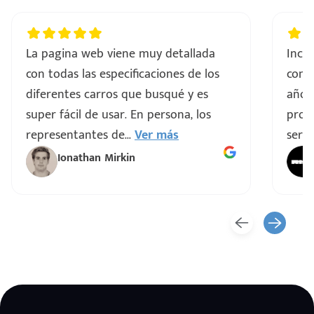
La pagina web viene muy detallada
Incre
con todas las especificaciones de los
comp
diferentes carros que busqué y es
años
super fácil de usar. En persona, los
proce
representantes de
...
Ver más
servi
Ionathan Mirkin