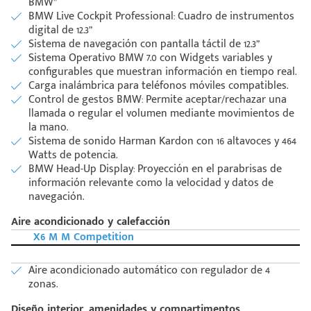
BMW”
BMW Live Cockpit Professional: Cuadro de instrumentos
Código
digital de 12.3”
Escríbenos
Postal
Sistema de navegación con pantalla táctil de 12.3”
+528121278366
Ingresar
Sistema Operativo BMW 7.0 con Widgets variables y
configurables que muestran información en tiempo real.
Carga inalámbrica para teléfonos móviles compatibles.
Control de gestos BMW: Permite aceptar/rechazar una
llamada o regular el volumen mediante movimientos de
la mano.
Sistema de sonido Harman Kardon con 16 altavoces y 464
Watts de potencia.
BMW Head-Up Display: Proyección en el parabrisas de
información relevante como la velocidad y datos de
navegación.
Aire acondicionado y calefacción
X6 M M Competition
Aire acondicionado automático con regulador de 4
zonas.
Diseño interior, amenidades y compartimentos