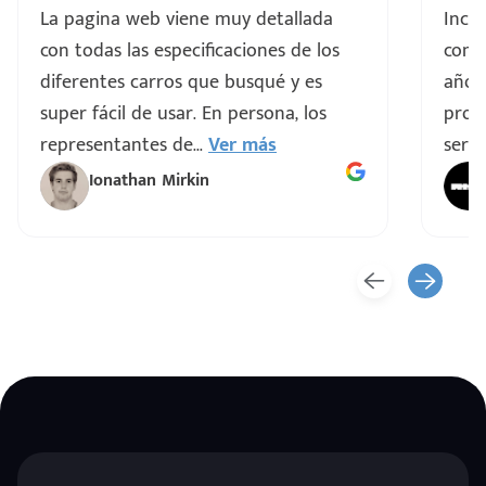
La pagina web viene muy detallada
Incre
con todas las especificaciones de los
comp
diferentes carros que busqué y es
años
super fácil de usar. En persona, los
proce
representantes de
...
Ver más
servi
Ionathan Mirkin