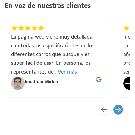
En voz de nuestros clientes
La pagina web viene muy detallada
Incre
con todas las especificaciones de los
comp
diferentes carros que busqué y es
años
super fácil de usar. En persona, los
proce
representantes de
...
Ver más
servi
Ionathan Mirkin