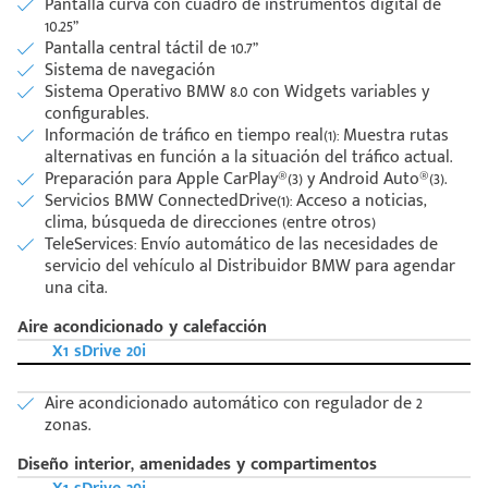
Pantalla curva con cuadro de instrumentos digital de
10.25”
Pantalla central táctil de 10.7”
Sistema de navegación
Sistema Operativo BMW 8.0 con Widgets variables y
configurables.
Información de tráfico en tiempo real(1): Muestra rutas
alternativas en función a la situación del tráfico actual.
Preparación para Apple CarPlay®(3) y Android Auto®(3).
Código
Escríbenos
Servicios BMW ConnectedDrive(1): Acceso a noticias,
Postal
+528121278366
clima, búsqueda de direcciones (entre otros)
Ingresar
TeleServices: Envío automático de las necesidades de
servicio del vehículo al Distribuidor BMW para agendar
una cita.
Aire acondicionado y calefacción
X1 sDrive 20i
Aire acondicionado automático con regulador de 2
zonas.
Diseño interior, amenidades y compartimentos