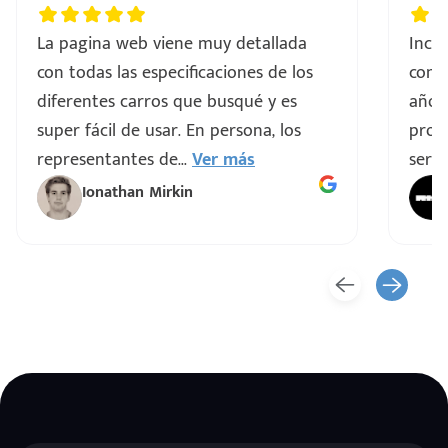
La pagina web viene muy detallada
Incre
con todas las especificaciones de los
comp
diferentes carros que busqué y es
años
super fácil de usar. En persona, los
proce
representantes de
...
Ver más
servi
Ionathan Mirkin