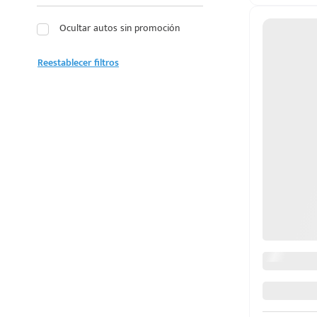
LEXUS
Ocultar autos sin promoción
LINCOLN
Reestablecer filtros
MAZDA
MERCEDES BENZ
d
MG
MINI
MITSUBISHI
NISSAN
OMODA
PEUGEOT