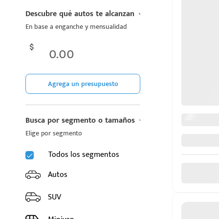
CHIREY
Descubre qué autos te alcanzan
En base a enganche y mensualidad
CUPRA
DODGE
FIAT
Agrega un presupuesto
FORD
Busca por segmento o tamaños
GAC
Elige por segmento
GEELY
Todos los segmentos
GMC
Autos
GREAT WALL MOTORS
SUV
HONDA