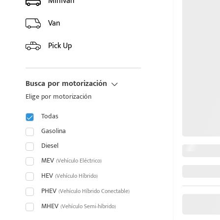
Minivan
HYUNDAI
Van
INFINITI
Pick Up
JAC
Busca por motorización
JAECOO
Elige por motorización
JAGUAR
Todas
JEEP
Gasolina
Diesel
JETOUR
MEV
(Vehículo Eléctrico)
HEV
KIA
(Vehículo Híbrido)
PHEV
(Vehículo Híbrido Conectable)
LAND ROVER
MHEV
(Vehículo Semi-híbrido)