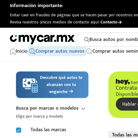
Información importante:
Evitar caer en fraudes de páginas que se hacen pasar por nosotros en 
Revisa nuestros únicos medios de contacto aquí:
Contacto
Busca autos por nomb
Inicio
Comprar autos nuevos
Comprar autos semi
Descubre qué autos te
alcanzan con tu
Contrata 
enganche
Disponible
Hablar 
Busca por marcas o modelos
Elige por marca y modelo
Todas las marcas
Todas las m