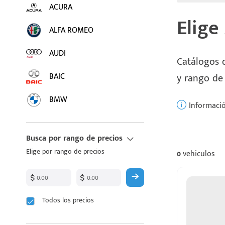
ACURA
Elige
ALFA ROMEO
AUDI
Catálogos d
BAIC
y rango de
BMW
Informació
BUICK
Busca por rango de precios
BYD
Elige por rango de precios
0
vehiculos
CADILLAC
CHANGAN
Todos los precios
CHEVROLET